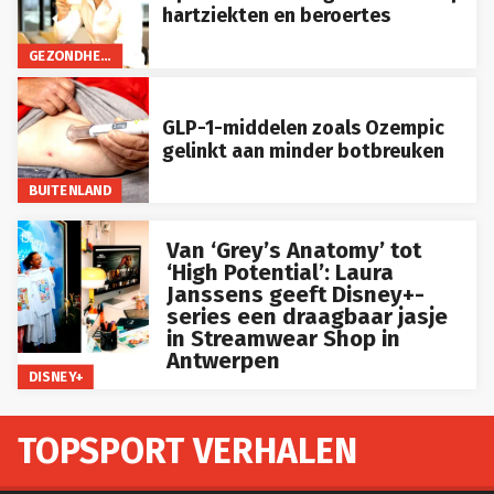
hartziekten en beroertes
GEZONDHEID
GLP-1-middelen zoals Ozempic
gelinkt aan minder botbreuken
BUITENLAND
Van ‘Grey’s Anatomy’ tot
‘High Potential’: Laura
Janssens geeft Disney+-
series een draagbaar jasje
in Streamwear Shop in
Antwerpen
DISNEY+
TOPSPORT VERHALEN