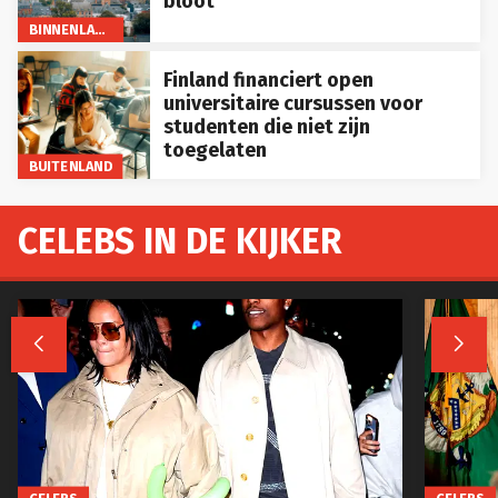
bloot
BINNENLAND
Finland financiert open
universitaire cursussen voor
studenten die niet zijn
toegelaten
BUITENLAND
CELEBS IN DE KIJKER

