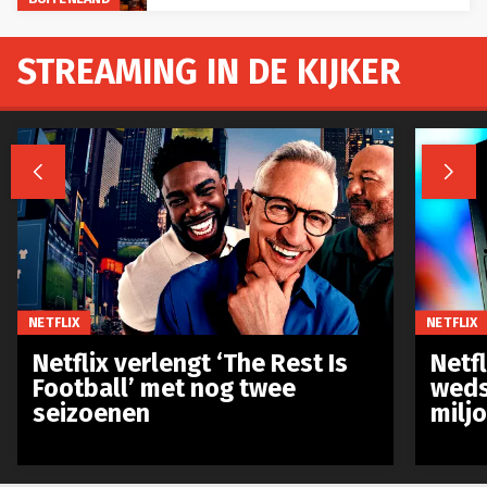
STREAMING IN DE KIJKER


NETFLIX
NETFLIX
Netflix verlengt ‘The Rest Is
Netf
Football’ met nog twee
weds
seizoenen
milj