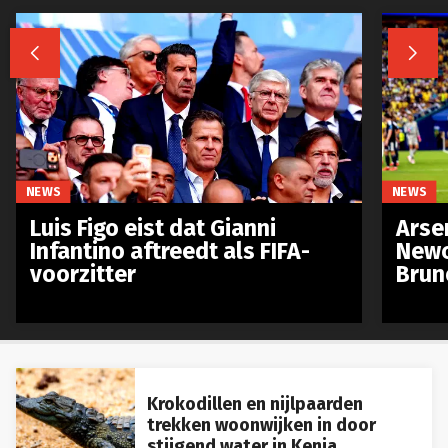


NEWS
NEWS
Luis Figo eist dat Gianni
Arse
Infantino aftreedt als FIFA-
Newc
voorzitter
Brun
Krokodillen en nijlpaarden
trekken woonwijken in door
stijgend water in Kenia