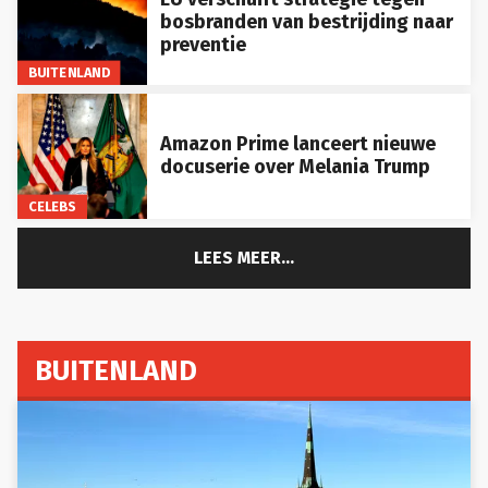
bosbranden van bestrijding naar
preventie
BUITENLAND
Amazon Prime lanceert nieuwe
docuserie over Melania Trump
CELEBS
LEES MEER...
BUITENLAND