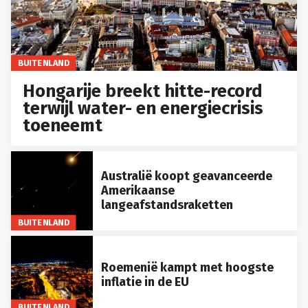
BUITENLAND
Hongarije breekt hitte-record
terwijl water- en energiecrisis
toeneemt
Australië koopt geavanceerde
Amerikaanse
langeafstandsraketten
BUITENLAND
Roemenië kampt met hoogste
inflatie in de EU
BUITENLAND