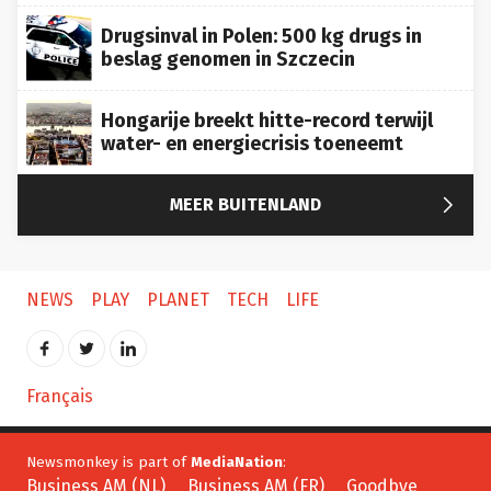
Drugsinval in Polen: 500 kg drugs in
beslag genomen in Szczecin
Hongarije breekt hitte-record terwijl
water- en energiecrisis toeneemt

MEER BUITENLAND
NEWS
PLAY
PLANET
TECH
LIFE
Français
Newsmonkey is part of
MediaNation
:
Business AM (NL)
Business AM (FR)
Goodbye