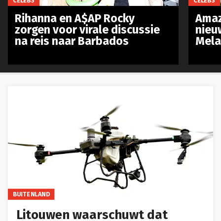
CELEBS
CELEBS
Rihanna en A$AP Rocky
Amaz
zorgen voor virale discussie
nieu
na reis naar Barbados
Mela
BUITENLAND
Litouwen waarschuwt dat