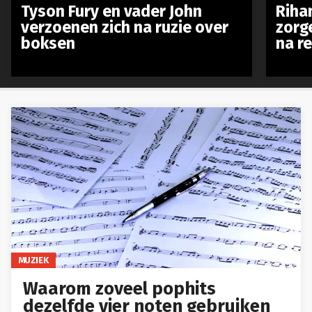
Tyson Fury en vader John
Riha
verzoenen zich na ruzie over
zorg
boksen
na r
MUZIEK
Waarom zoveel pophits
dezelfde vier noten gebruiken