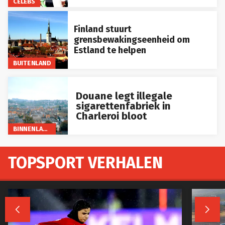
CELEBS
Finland stuurt
grensbewakingseenheid om
Estland te helpen
BUITENLAND
Douane legt illegale
sigarettenfabriek in
Charleroi bloot
BINNENLAND
TOPSPORT VERHALEN

