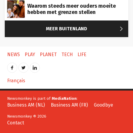
Waarom steeds meer ouders moeite
hebben met grenzen stellen

MEER BUITENLAND
NEWS
PLAY
PLANET
TECH
LIFE
Français
Newsmonkey is part of
MediaNation
:
Business AM (NL)
Business AM (FR)
Goodbye
Newsmonkey © 2026
Contact