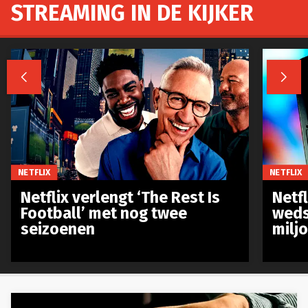
STREAMING IN DE KIJKER


NETFLIX
NETFLIX
Netflix verlengt ‘The Rest Is
Netf
Football’ met nog twee
weds
seizoenen
milj