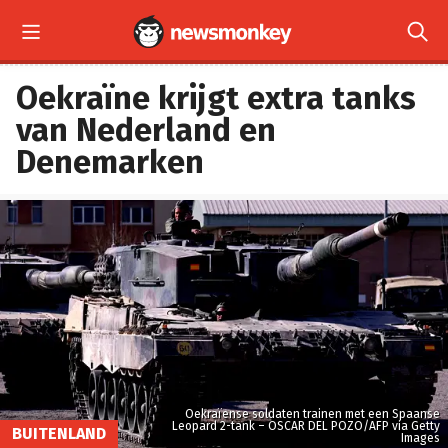


Oekraïne krijgt extra tanks
van Nederland en
Denemarken
Oekraïense soldaten trainen met een Spaanse
Leopard 2-tank – OSCAR DEL POZO/AFP via Getty
BUITENLAND
Images