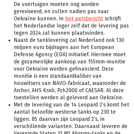
De voertuigen moeten nog worden
gereviseerd, en zullen nadien pas naar
Oekraïne kunnen. In
het persbericht
schrijft
het Nederlandse leger zelf dat de levering pas
tegen 2024 zal kunnen plaatsvinden.
Naast de tanklevering zal Nederland ook 130
miljoen euro bijdragen aan het European
Defense Agency (EDA) initiatief. Hiermee moet
de gezamenlijke aankoop van 155mm-munitie
voor Oekraïne worden gefinancierd. Deze
munitie is een standaardkaliber van
houwitsers van NAVO-fabricaat, waaronder de
Archer, AHS Krab, Pzh2000 of CAESAR. Al deze
toestellen werden al geleverd aan Oekraïne.
Met de levering van de 14 Leopard 2’s komt het
aantal beloofde westerse tanks op 230 te
liggen. 85 daarvan zijn Leopard 2’s, in
verschillende varianten. Daarnaast leveren de
Verenigde Staten 31 M1 Abrams-tanks en de