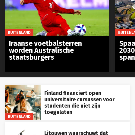
BUITENLAND
BUITENL
Iraanse voetbalsterren
Spaa
worden Australische
2030
staatsburgers
span
Finland financiert open
universitaire cursussen voor
studenten die niet zijn
toegelaten
BUITENLAND
Litouwen waarschuwt dat