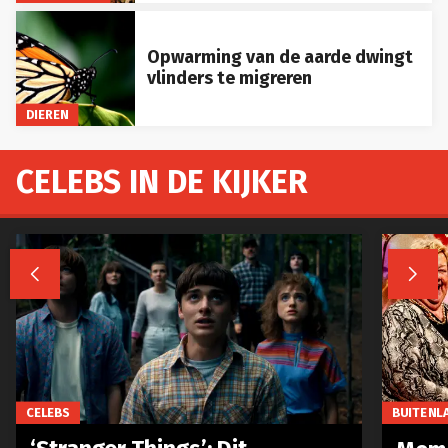
Opwarming van de aarde dwingt
vlinders te migreren
DIEREN
CELEBS IN DE KIJKER


CELEBS
BUITENL