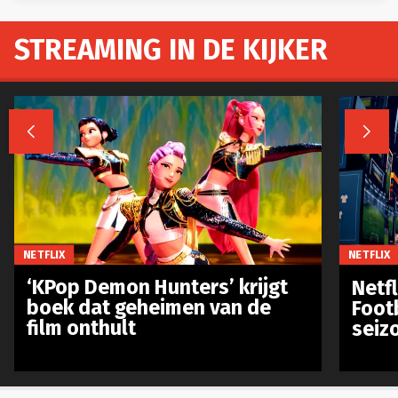
STREAMING IN DE KIJKER


NETFLIX
NETFLIX
‘KPop Demon Hunters’ krijgt
Netfl
boek dat geheimen van de
Foot
film onthult
seiz