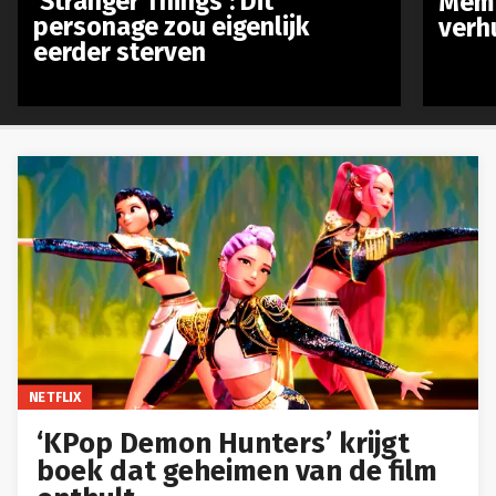
‘Stranger Things’: Dit
Meme
personage zou eigenlijk
verh
eerder sterven
NETFLIX
‘KPop Demon Hunters’ krijgt
boek dat geheimen van de film