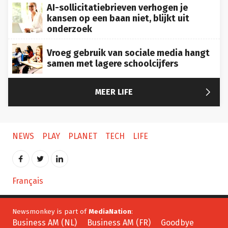
AI-sollicitatiebrieven verhogen je
kansen op een baan niet, blijkt uit
onderzoek
Vroeg gebruik van sociale media hangt
samen met lagere schoolcijfers

MEER LIFE
NEWS
PLAY
PLANET
TECH
LIFE
Français
Newsmonkey is part of
MediaNation
:
Business AM (NL)
Business AM (FR)
Goodbye