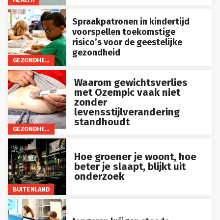
Spraakpatronen in kindertijd
voorspellen toekomstige
risico’s voor de geestelijke
gezondheid
GEZONDHEID
Waarom gewichtsverlies
met Ozempic vaak niet
zonder
levensstijlverandering
standhoudt
GEZONDHEID
Hoe groener je woont, hoe
beter je slaapt, blijkt uit
onderzoek
BUITENLAND
Jongeren krijgen steeds