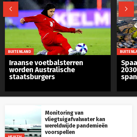


BUITENLAND
BUITENL
Iraanse voetbalsterren
Spaa
worden Australische
2030
staatsburgers
span
Monitoring van
vliegtuigafvalwater kan
wereldwijde pandemieën
voorspellen
HEALTH