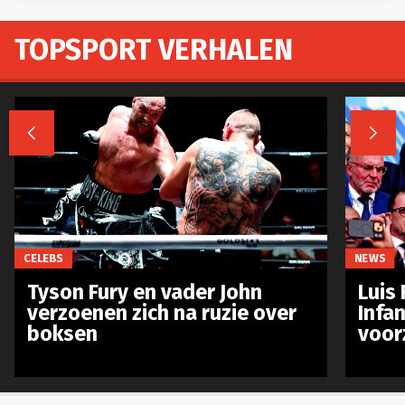
TOPSPORT VERHALEN


CELEBS
NEWS
Tyson Fury en vader John
Luis 
verzoenen zich na ruzie over
Infan
boksen
voor