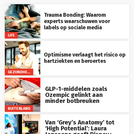
Trauma Bonding: Waarom
experts waarschuwen voor
labels op sociale media
LIFE
Optimisme verlaagt het risico op
hartziekten en beroertes
GEZONDHEID
GLP-1-middelen zoals
Ozempic gelinkt aan
minder botbreuken
BUITENLAND
Van ‘Grey’s Anatomy’ tot
‘High Potential’: Laura