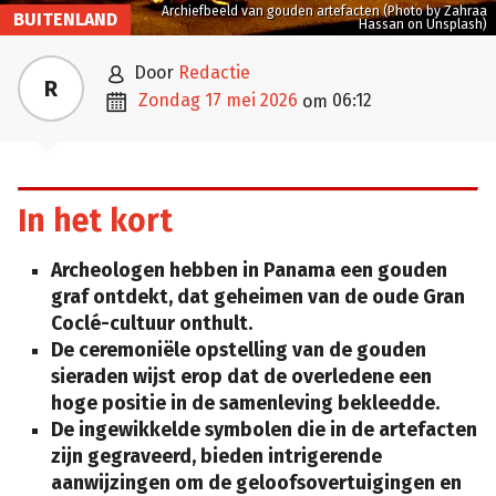
Archiefbeeld van gouden artefacten (Photo by Zahraa
BUITENLAND
Hassan on Unsplash)

door
Redactie
R

zondag 17 mei 2026
06:12
om
In het kort
Archeologen hebben in Panama een gouden
graf ontdekt, dat geheimen van de oude Gran
Coclé-cultuur onthult.
De ceremoniële opstelling van de gouden
sieraden wijst erop dat de overledene een
hoge positie in de samenleving bekleedde.
De ingewikkelde symbolen die in de artefacten
zijn gegraveerd, bieden intrigerende
aanwijzingen om de geloofsovertuigingen en