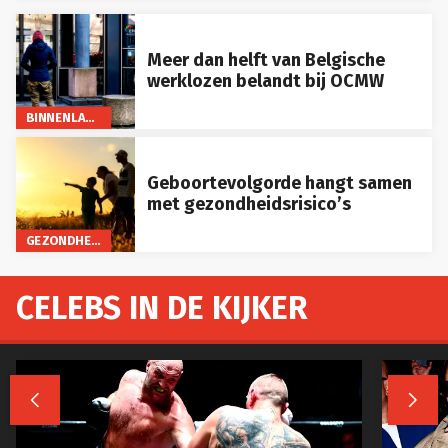
Meer dan helft van Belgische
werklozen belandt bij OCMW
BINNENLAND
Geboortevolgorde hangt samen
met gezondheidsrisico’s
GEZONDHEID
CELEBS IN DE KIJKER

