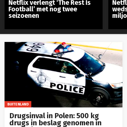
Netflix verlengt ‘The Rest Is
Netf
Football’ met nog twee
weds
seizoenen
milj
BUITENLAND
Drugsinval in Polen: 500 kg
drugs in beslag genomen in