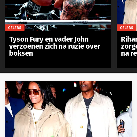
CELEBS
CELEBS
Tyson Fury en vader John
Riha
verzoenen zich na ruzie over
zorg
boksen
na r