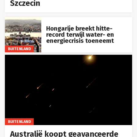
Szczecin
Hongarije breekt hitte-
record terwijl water- en
energiecrisis toeneemt
BUITENLAND
BUITENLAND
Australië koopt geavanceerde