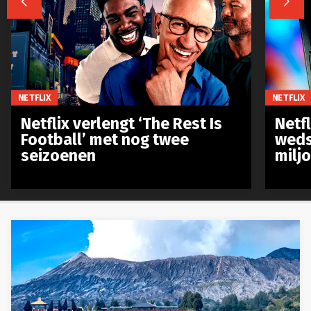


NETFLIX
NETFLIX
Netflix verlengt ‘The Rest Is
Netf
Football’ met nog twee
weds
seizoenen
milj