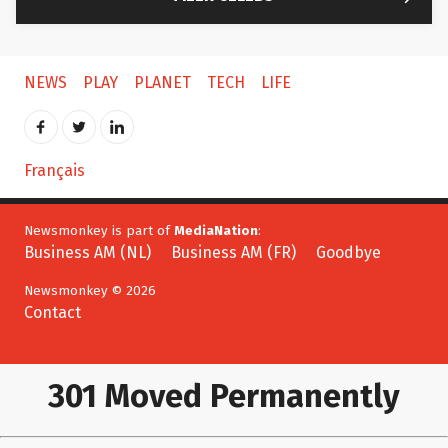
NEWS
PLAY
PLANET
TECH
LIFE
Français
Newsmonkey is part of
MediaNation
:
Business AM (NL)
Business AM (FR)
Goodbye
Newsmonkey © 2026
Contact
301 Moved Permanently