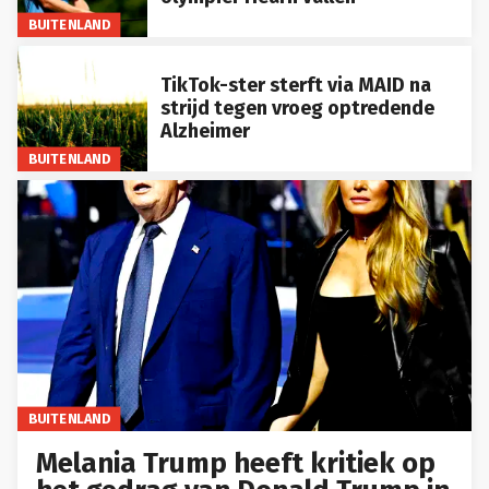
BUITENLAND
TikTok-ster sterft via MAID na
strijd tegen vroeg optredende
Alzheimer
BUITENLAND
BUITENLAND
Melania Trump heeft kritiek op