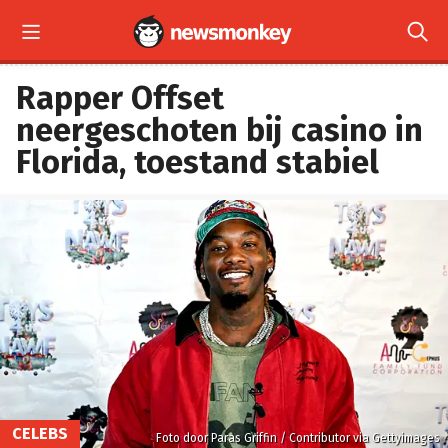


Rapper Offset
neergeschoten bij casino in
Florida, toestand stabiel
CELEBS
Foto door Paras Griffin / Contributor via Gettyimages