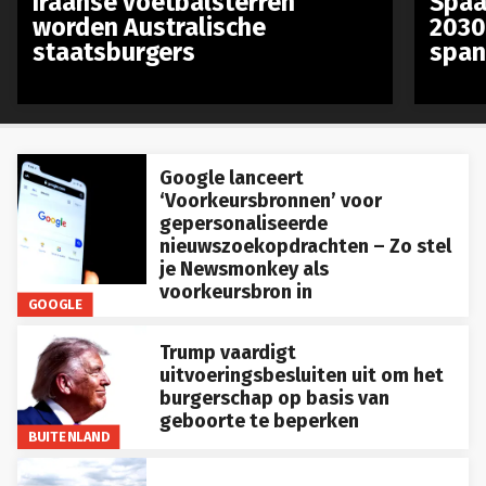
Iraanse voetbalsterren
Spaa
worden Australische
2030
staatsburgers
span
Google lanceert
‘Voorkeursbronnen’ voor
gepersonaliseerde
nieuwszoekopdrachten – Zo stel
je Newsmonkey als
voorkeursbron in
GOOGLE
Trump vaardigt
uitvoeringsbesluiten uit om het
burgerschap op basis van
geboorte te beperken
BUITENLAND