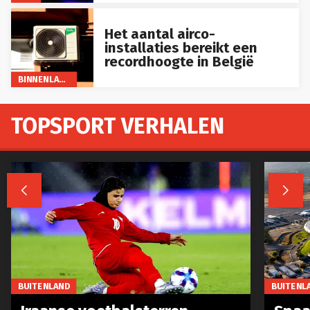
Het aantal airco-
installaties bereikt een
recordhoogte in België
BINNENLAND
TOPSPORT VERHALEN


BUITENLAND
BUITENL