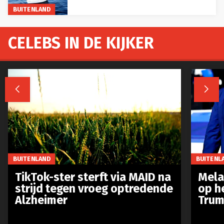
BUITENLAND
CELEBS IN DE KIJKER


BUITENLAND
BUITENL
TikTok-ster sterft via MAID na
Mela
strijd tegen vroeg optredende
op h
Alzheimer
Trum