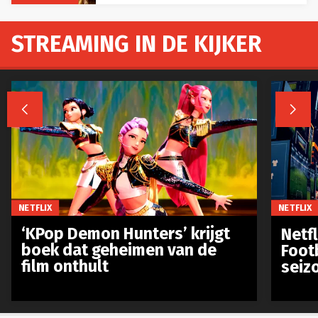
STREAMING IN DE KIJKER


NETFLIX
NETFLIX
‘KPop Demon Hunters’ krijgt
Netfl
boek dat geheimen van de
Foot
film onthult
seiz