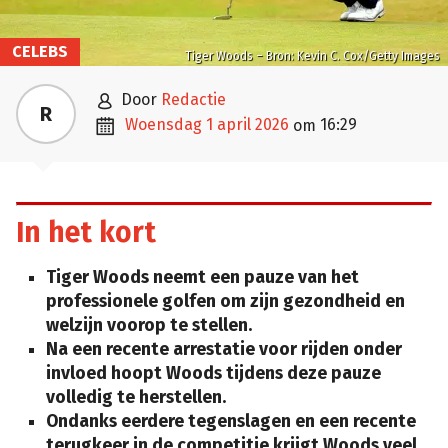
CELEBS
Tiger Woods – Bron: Kevin C. Cox/Getty Images

door
Redactie
R

woensdag 1 april 2026
16:29
om
In het kort
Tiger Woods neemt een pauze van het
professionele golfen om zijn gezondheid en
welzijn voorop te stellen.
Na een recente arrestatie voor rijden onder
invloed hoopt Woods tijdens deze pauze
volledig te herstellen.
Ondanks eerdere tegenslagen en een recente
terugkeer in de competitie krijgt Woods veel