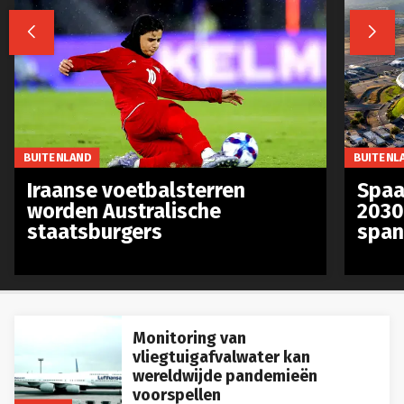


BUITENLAND
BUITENL
Iraanse voetbalsterren
Spaa
worden Australische
2030
staatsburgers
span
Monitoring van
vliegtuigafvalwater kan
wereldwijde pandemieën
voorspellen