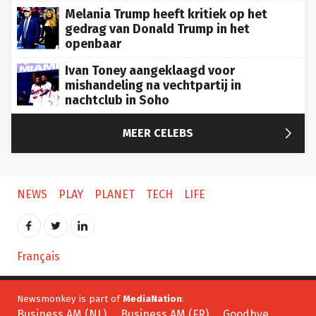
Melania Trump heeft kritiek op het
gedrag van Donald Trump in het
openbaar
Ivan Toney aangeklaagd voor
mishandeling na vechtpartij in
nachtclub in Soho

MEER CELEBS
NEWS
PLAY
PLANET
TECH
LIFE
Français
Newsmonkey is part of
MediaNation
:
Business AM (NL)
Business AM (FR)
Goodbye