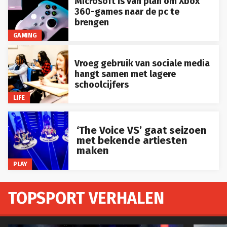
Microsoft is van plan om Xbox
360-games naar de pc te
brengen
GAMING
Vroeg gebruik van sociale media
hangt samen met lagere
schoolcijfers
LIFE
‘The Voice VS’ gaat seizoen
met bekende artiesten
maken
PLAY
TOPSPORT VERHALEN