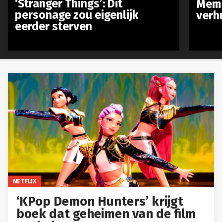
‘Stranger Things’: Dit
Meme
personage zou eigenlijk
verh
eerder sterven
NETFLIX
‘KPop Demon Hunters’ krijgt
boek dat geheimen van de film