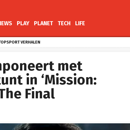
NEWS
PLAY
PLANET
TECH
LIFE
TOPSPORT VERHALEN
mponeert met
nt in ‘Mission:
The Final