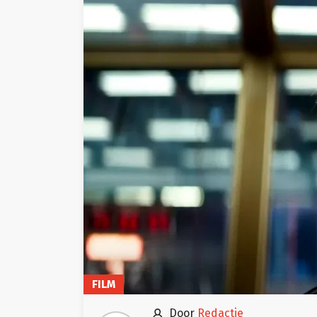
FILM

door
Redactie