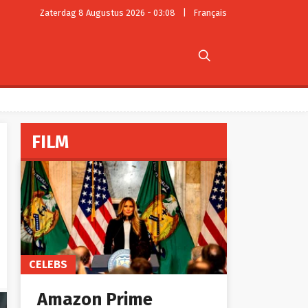
Zaterdag 8 Augustus 2026 - 03:08
|
Français

FILM
CELEBS
Amazon Prime