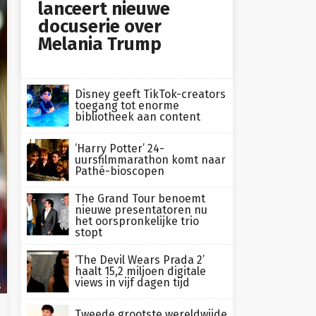
lanceert nieuwe
docuserie over
Melania Trump
Disney geeft TikTok-creators
toegang tot enorme
bibliotheek aan content
‘Harry Potter’ 24-
uursfilmmarathon komt naar
Pathé-bioscopen
The Grand Tour benoemt
nieuwe presentatoren nu
het oorspronkelijke trio
stopt
‘The Devil Wears Prada 2’
haalt 15,2 miljoen digitale
views in vijf dagen tijd
s
Tweede grootste wereldwijde