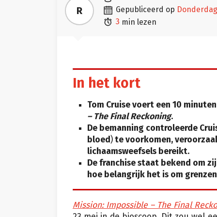

R
gepubliceerd op
donderdag

3
min lezen
In het kort
Tom Cruise voert een 10 minuten
– The Final Reckoning
.
De bemanning controleerde Cruis
bloed
)
te voorkomen, veroorzaak
lichaamsweefsels bereikt.
De franchise staat bekend om zij
hoe belangrijk het is om grenzen
Mission: Impossible – The Final Reck
23 mei in de bioscoop. Dit zou wel 