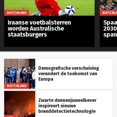
BUITENLAND
BUITENL
Iraanse voetbalsterren
Spaa
worden Australische
2030
staatsburgers
span
Demografische verschuiving
verandert de toekomst van
Europa
BUITENLAND
Zwarte dennenjuweelkever
inspireert nieuwe
branddetectietechnologie