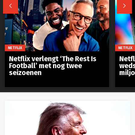


NETFLIX
NETFLIX
Netflix verlengt ‘The Rest Is
Netf
Football’ met nog twee
weds
seizoenen
milj