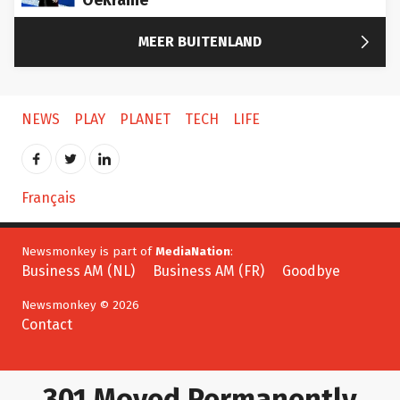
Oekraïne

MEER BUITENLAND
NEWS
PLAY
PLANET
TECH
LIFE
Français
Newsmonkey is part of
MediaNation
:
Business AM (NL)
Business AM (FR)
Goodbye
Newsmonkey © 2026
Contact
301 Moved Permanently