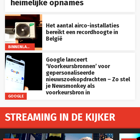
heimelijke opnames
Het aantal airco-installaties
bereikt een recordhoogte in
België
BINNENLAND
Google lanceert
‘Voorkeursbronnen’ voor
gepersonaliseerde
nieuwszoekopdrachten – Zo stel
je Newsmonkey als
voorkeursbron in
GOOGLE
STREAMING IN DE KIJKER