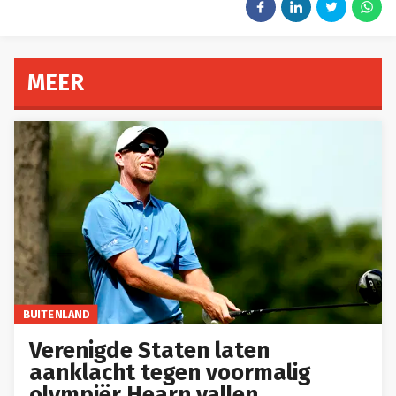
MEER
BUITENLAND
Verenigde Staten laten
aanklacht tegen voormalig
olympiër Hearn vallen