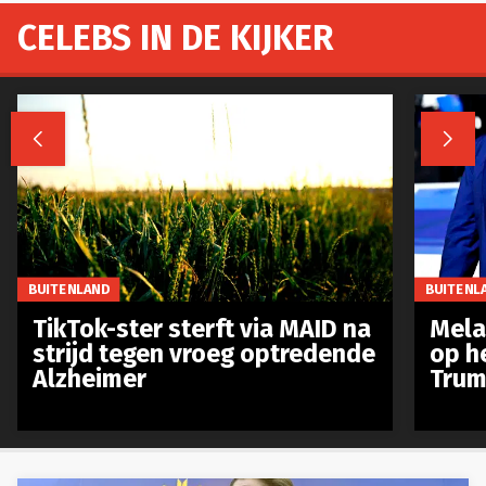
CELEBS IN DE KIJKER


BUITENLAND
BUITENL
TikTok-ster sterft via MAID na
Mela
strijd tegen vroeg optredende
op h
Alzheimer
Trum