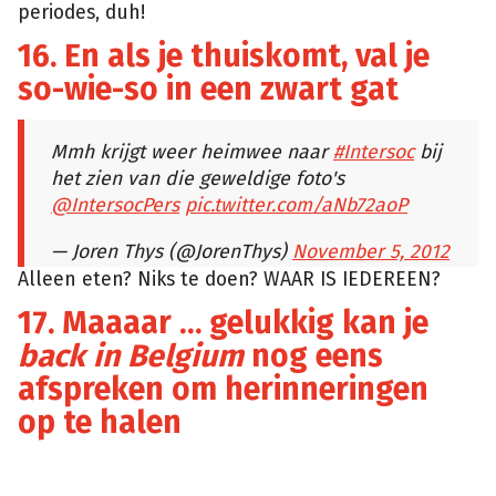
periodes, duh!
16. En als je thuiskomt, val je
so-wie-so in een zwart gat
Mmh krijgt weer heimwee naar
#Intersoc
bij
het zien van die geweldige foto's
@IntersocPers
pic.twitter.com/aNb72aoP
— Joren Thys (@JorenThys)
November 5, 2012
Alleen eten? Niks te doen? WAAR IS IEDEREEN?
17. Maaaar … gelukkig kan je
back in Belgium
nog eens
afspreken om herinneringen
op te halen