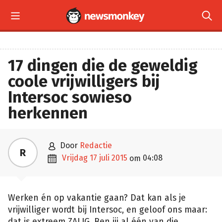


17 dingen die de geweldig
coole vrijwilligers bij
Intersoc sowieso
herkennen

door
Redactie
R

vrijdag 17 juli 2015
04:08
om
Werken én op vakantie gaan? Dat kan als je
vrijwilliger wordt bij Intersoc, en geloof ons maar:
dat is extreem ZALIG. Ben jij al één van die