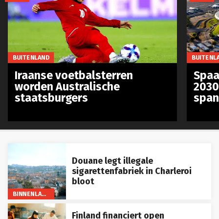
BUITENLAND
BUITENL
Iraanse voetbalsterren
Spaa
worden Australische
2030
staatsburgers
span
Douane legt illegale
sigarettenfabriek in Charleroi
bloot
BINNENLAND
Finland financiert open