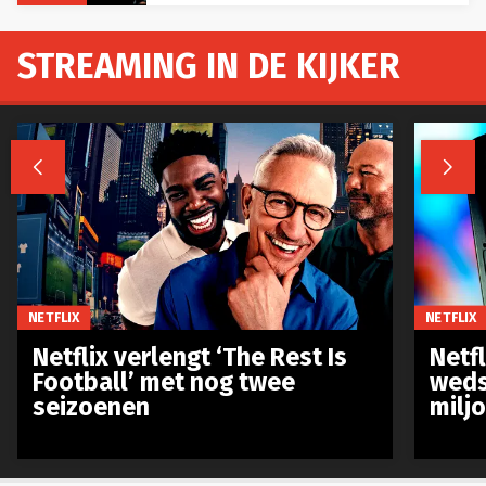
STREAMING IN DE KIJKER


NETFLIX
NETFLIX
Netflix verlengt ‘The Rest Is
Netf
Football’ met nog twee
weds
seizoenen
milj