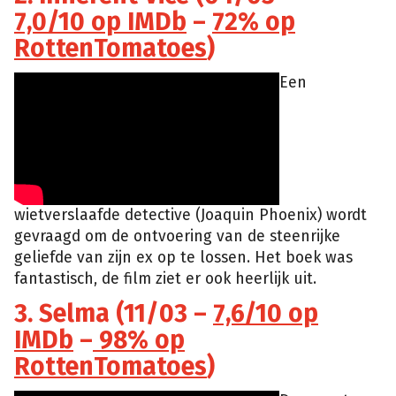
7,0/10 op IMDb
–
72% op
RottenTomatoes
)
Een
wietverslaafde detective (Joaquin Phoenix) wordt
gevraagd om de ontvoering van de steenrijke
geliefde van zijn ex op te lossen. Het boek was
fantastisch, de film ziet er ook heerlijk uit.
3. Selma (11/03 –
7,6/10 op
IMDb
–
98% op
RottenTomatoes
)