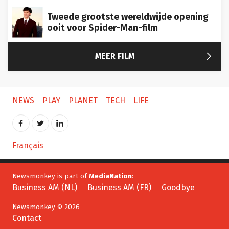
Tweede grootste wereldwijde opening
ooit voor Spider-Man-film

MEER FILM
NEWS
PLAY
PLANET
TECH
LIFE
Français
Newsmonkey is part of
MediaNation
:
Business AM (NL)
Business AM (FR)
Goodbye
Newsmonkey © 2026
Contact