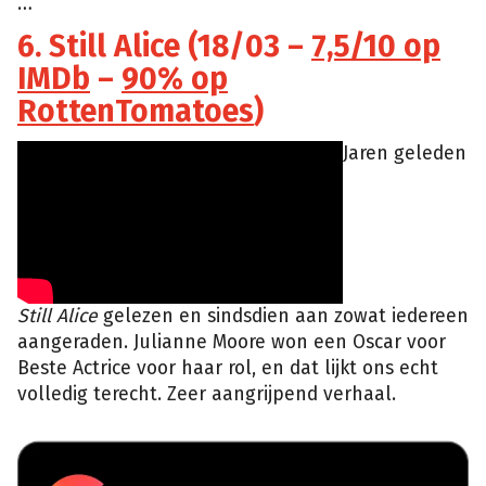
…
6. Still Alice (18/03 –
7,5/10 op
IMDb
–
90% op
RottenTomatoes
)
Jaren geleden
Still Alice
gelezen en sindsdien aan zowat iedereen
aangeraden. Julianne Moore won een Oscar voor
Beste Actrice voor haar rol, en dat lijkt ons echt
volledig terecht. Zeer aangrijpend verhaal.