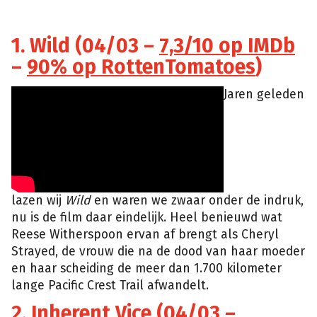
1. Wild (04/03 –
7,3/10 op IMDb
–
90% op RottenTomatoes
)
Jaren geleden
lazen wij
Wild
en waren we zwaar onder de indruk,
nu is de film daar eindelijk. Heel benieuwd wat
Reese Witherspoon ervan af brengt als Cheryl
Strayed, de vrouw die na de dood van haar moeder
en haar scheiding de meer dan 1.700 kilometer
lange Pacific Crest Trail afwandelt.
2. Inherent Vice (04/03 –