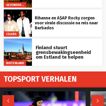
GEZONDHEID
Rihanna en A$AP Rocky zorgen
voor virale discussie na reis naar
Barbados
CELEBS
Finland stuurt
grensbewakingseenheid
om Estland te helpen
BUITENLAND
TOPSPORT VERHALEN

