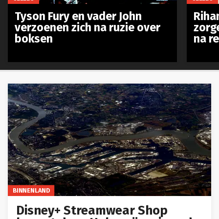
Tyson Fury en vader John
Riha
verzoenen zich na ruzie over
zorg
boksen
na r
BINNENLAND
Disney+ Streamwear Shop