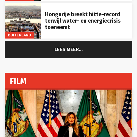
Hongarije breekt hitte-record
terwijl water- en energiecrisis
toeneemt
BUITENLAND
LEES MEER...
FILM