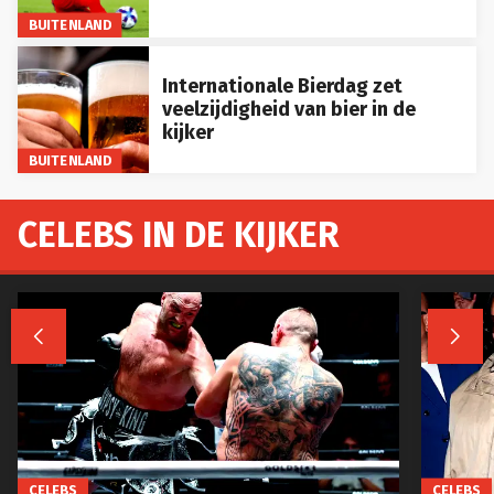
BUITENLAND
Internationale Bierdag zet
veelzijdigheid van bier in de
kijker
BUITENLAND
CELEBS IN DE KIJKER


CELEBS
CELEBS