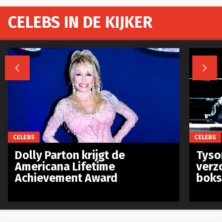
CELEBS IN DE KIJKER


CELEBS
CELEBS
Dolly Parton krijgt de
Tyso
Americana Lifetime
verz
Achievement Award
boks