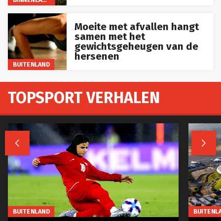
Moeite met afvallen hangt
samen met het
gewichtsgeheugen van de
hersenen
BUITENLAND
TOPSPORT VERHALEN


BUITENLAND
BUITENL