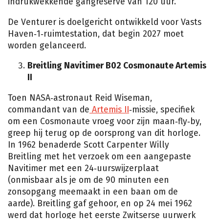
indrukwekkende gangreserve van 120 uur.
De Venturer is doelgericht ontwikkeld voor Vasts
Haven‑1‑ruimtestation, dat begin 2027 moet
worden gelanceerd.
Breitling Navitimer B02 Cosmonaute Artemis
II
Toen NASA‑astronaut Reid Wiseman,
commandant van de
Artemis II
‑missie, specifiek
om een Cosmonaute vroeg voor zijn maan‑fly‑by,
greep hij terug op de oorsprong van dit horloge.
In 1962 benaderde Scott Carpenter Willy
Breitling met het verzoek om een aangepaste
Navitimer met een 24‑uurswijzerplaat
(onmisbaar als je om de 90 minuten een
zonsopgang meemaakt in een baan om de
aarde). Breitling gaf gehoor, en op 24 mei 1962
werd dat horloge het eerste Zwitserse uurwerk