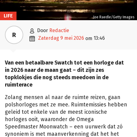
LIFE
Joe Raedle/Getty Images

door
Redactie
R

zaterdag 9 mei 2026
13:46
om
Van een betaalbare Swatch tot een horloge dat
in 2026 naar de maan gaat – dit zijn zes
topklokjes die nog steeds meedoen in de
ruimterace
Zolang mensen al naar de ruimte reizen, gaan
polshorloges met ze mee. Ruimtemissies hebben
geleid tot enkele van de meest iconische
horloges ooit, waaronder de Omega
Speedmaster Moonwatch – een uurwerk dat zó
synoniem is met maanverkenning dat het het