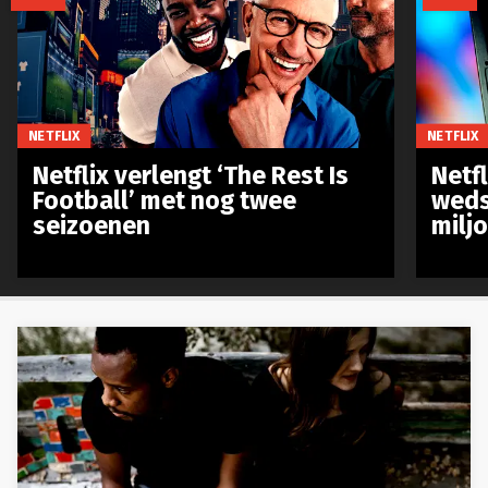
NETFLIX
NETFLIX
Netflix verlengt ‘The Rest Is
Netf
Football’ met nog twee
weds
seizoenen
milj