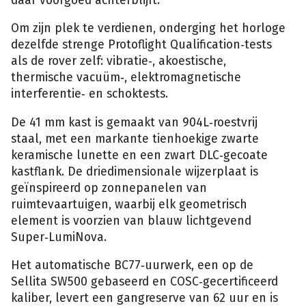
daar voorgoed achterblijft.
Om zijn plek te verdienen, onderging het horloge
dezelfde strenge Protoflight Qualification‑tests
als de rover zelf: vibratie‑, akoestische,
thermische vacuüm‑, elektromagnetische
interferentie‑ en schoktests.
De 41 mm kast is gemaakt van 904L‑roestvrij
staal, met een markante tienhoekige zwarte
keramische lunette en een zwart DLC‑gecoate
kastflank. De driedimensionale wijzerplaat is
geïnspireerd op zonnepanelen van
ruimtevaartuigen, waarbij elk geometrisch
element is voorzien van blauw lichtgevend
Super‑LumiNova.
Het automatische BC77‑uurwerk, een op de
Sellita SW500 gebaseerd en COSC‑gecertificeerd
kaliber, levert een gangreserve van 62 uur en is