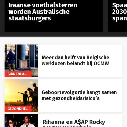
Iraanse voetbalsterren
Spaa
worden Australische
2030
staatsburgers
span
Meer dan helft van Belgische
werklozen belandt bij OCMW
BINNENLAND
Geboortevolgorde hangt samen
met gezondheidsrisico’s
GEZONDHEID
Rihanna en A$AP Rocky
zorgen voor virale