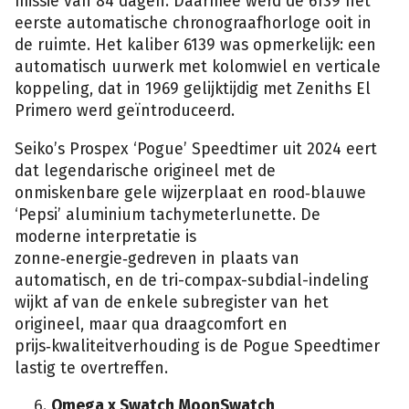
missie van 84 dagen. Daarmee werd de 6139 het
eerste automatische chronograafhorloge ooit in
de ruimte. Het kaliber 6139 was opmerkelijk: een
automatisch uurwerk met kolomwiel en verticale
koppeling, dat in 1969 gelijktijdig met Zeniths El
Primero werd geïntroduceerd.
Seiko’s Prospex ‘Pogue’ Speedtimer uit 2024 eert
dat legendarische origineel met de
onmiskenbare gele wijzerplaat en rood‑blauwe
‘Pepsi’ aluminium tachymeterlunette. De
moderne interpretatie is
zonne‑energie‑gedreven in plaats van
automatisch, en de tri-compax-subdial-indeling
wijkt af van de enkele subregister van het
origineel, maar qua draagcomfort en
prijs‑kwaliteitverhouding is de Pogue Speedtimer
lastig te overtreffen.
Omega x Swatch MoonSwatch