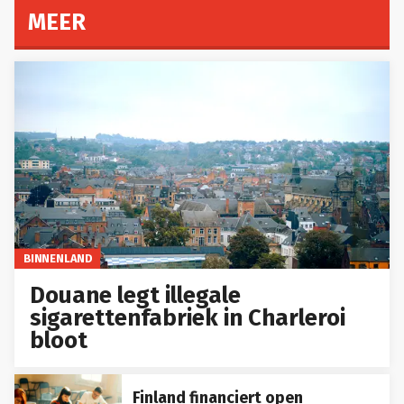
MEER
BINNENLAND
Douane legt illegale
sigarettenfabriek in Charleroi
bloot
Finland financiert open