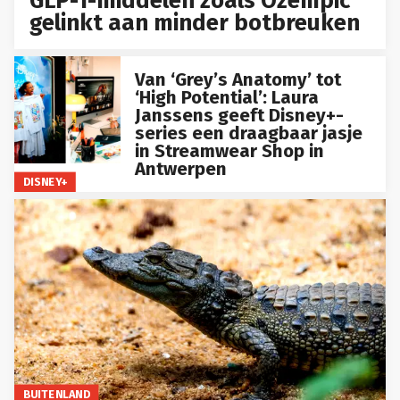
GLP-1-middelen zoals Ozempic
gelinkt aan minder botbreuken
Van ‘Grey’s Anatomy’ tot
‘High Potential’: Laura
Janssens geeft Disney+-
series een draagbaar jasje
in Streamwear Shop in
Antwerpen
DISNEY+
BUITENLAND