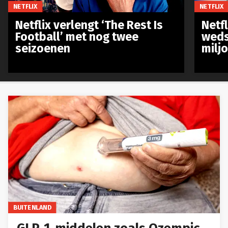
NETFLIX
NETFLIX
Netflix verlengt ‘The Rest Is
Netf
Football’ met nog twee
weds
seizoenen
milj
BUITENLAND