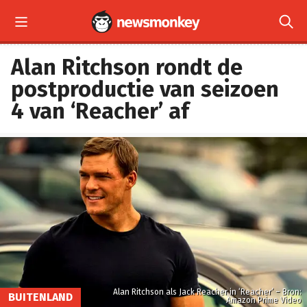


Alan Ritchson rondt de
postproductie van seizoen
4 van ‘Reacher’ af
Alan Ritchson als Jack Reacher in ‘Reacher’ – Bron:
BUITENLAND
Amazon Prime Video