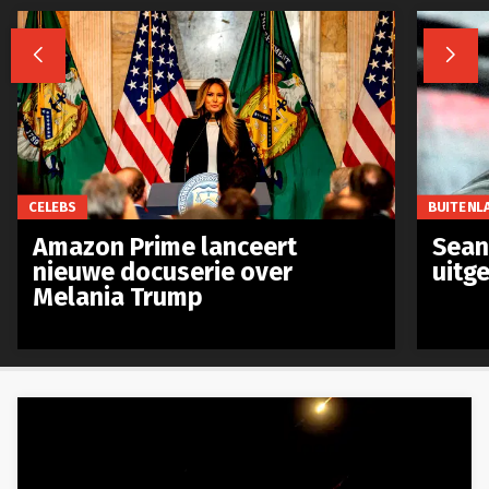


CELEBS
BUITENL
Amazon Prime lanceert
Sean 
nieuwe docuserie over
uitg
Melania Trump