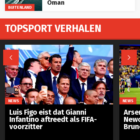
Oman
BUITENLAND
TOPSPORT VERHALEN


NEWS
NEWS
Luis Figo eist dat Gianni
Arse
Infantino aftreedt als FIFA-
Newc
voorzitter
Brun