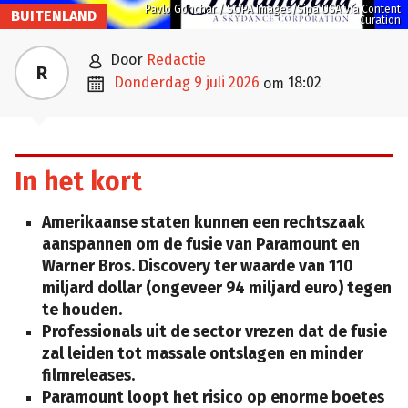
Pavlo Gonchar / SOPA Images/Sipa USA via Content
BUITENLAND
Curation

door
Redactie
R

donderdag 9 juli 2026
18:02
om
In het kort
Amerikaanse staten kunnen een rechtszaak
aanspannen om de fusie van Paramount en
Warner Bros. Discovery ter waarde van 110
miljard dollar (ongeveer 94 miljard euro) tegen
te houden.
Professionals uit de sector vrezen dat de fusie
zal leiden tot massale ontslagen en minder
filmreleases.
Paramount loopt het risico op enorme boetes