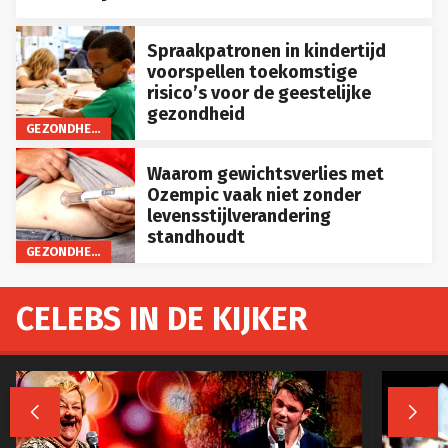
Spraakpatronen in kindertijd
voorspellen toekomstige
risico’s voor de geestelijke
gezondheid
GEZONDHEID
Waarom gewichtsverlies met
Ozempic vaak niet zonder
levensstijlverandering
standhoudt
GEZONDHEID
CELEBS IN DE KIJKER

