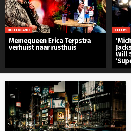
BUITENLAND
CELEBS
Memequeen Erica Terpstra
‘Mich
verhuist naar rusthuis
Jack
Will 
‘Sup