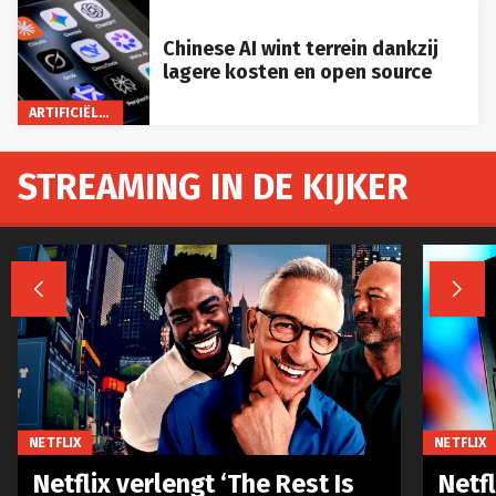
Chinese AI wint terrein dankzij
lagere kosten en open source
ARTIFICIËLE INTELLIGENTIE
STREAMING IN DE KIJKER


NETFLIX
NETFLIX
Netflix verlengt ‘The Rest Is
Netf