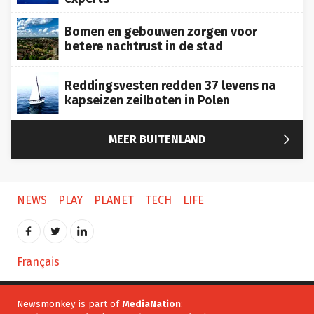
Bomen en gebouwen zorgen voor
betere nachtrust in de stad
Reddingsvesten redden 37 levens na
kapseizen zeilboten in Polen

MEER BUITENLAND
NEWS
PLAY
PLANET
TECH
LIFE
Français
Newsmonkey is part of
MediaNation
:
Business AM (NL)
Business AM (FR)
Goodbye