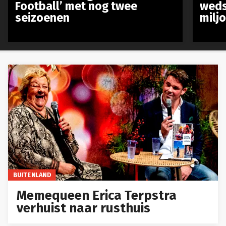
Football’ met nog twee
weds
seizoenen
milj
BUITENLAND
Memequeen Erica Terpstra
verhuist naar rusthuis