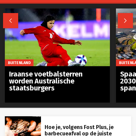


BUITENLAND
BUITENL
Iraanse voetbalsterren
Spaa
worden Australische
2030
staatsburgers
span
Hoe je, volgens Fost Plus, je
barbecueafval op de juiste