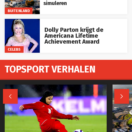
simuleren
BUITENLAND
Dolly Parton krijgt de
Americana Lifetime
Achievement Award
CELEBS
TOPSPORT VERHALEN

