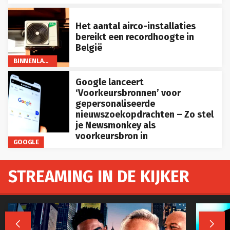
Het aantal airco-installaties
bereikt een recordhoogte in
België
BINNENLAND
Google lanceert
‘Voorkeursbronnen’ voor
gepersonaliseerde
nieuwszoekopdrachten – Zo stel
je Newsmonkey als
voorkeursbron in
GOOGLE
STREAMING IN DE KIJKER

