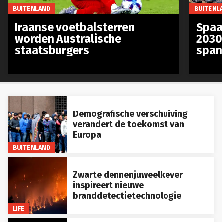
BUITENLAND
BUITENL
Iraanse voetbalsterren
Spaa
worden Australische
2030
staatsburgers
span
Demografische verschuiving
verandert de toekomst van
Europa
BUITENLAND
Zwarte dennenjuweelkever
inspireert nieuwe
branddetectietechnologie
LIFE