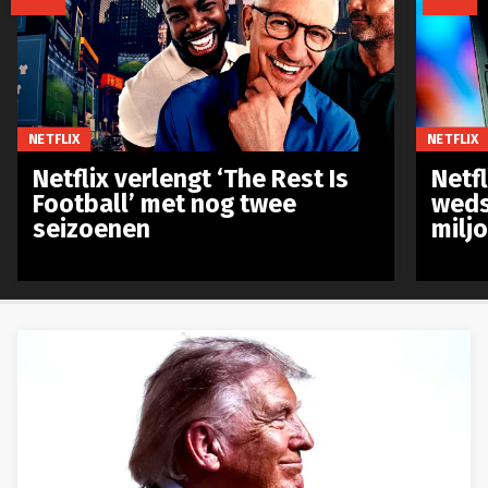
NETFLIX
NETFLIX
Netflix verlengt ‘The Rest Is
Netf
Football’ met nog twee
weds
seizoenen
milj