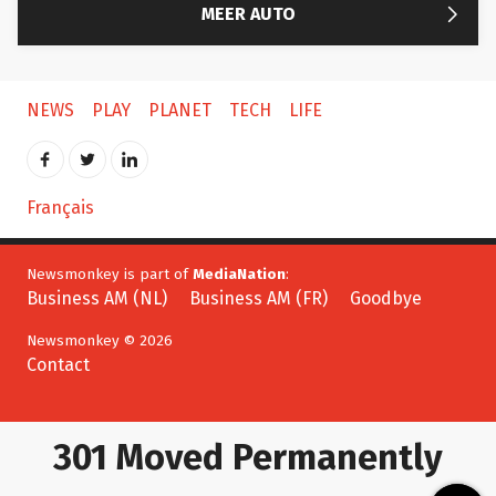
NEWS
PLAY
PLANET
TECH
LIFE
Français
Newsmonkey is part of
MediaNation
:
Business AM (NL)
Business AM (FR)
Goodbye
Newsmonkey © 2026
Contact
301 Moved Permanently