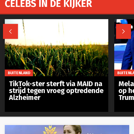
CELEBS IN DE KIJKER


BUITENLAND
BUITENL
TikTok-ster sterft via MAID na
Mela
strijd tegen vroeg optredende
op h
Alzheimer
Trum