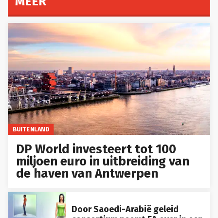
MEER
BUITENLAND
DP World investeert tot 100
miljoen euro in uitbreiding van
de haven van Antwerpen
Door Saoedi-Arabië geleid