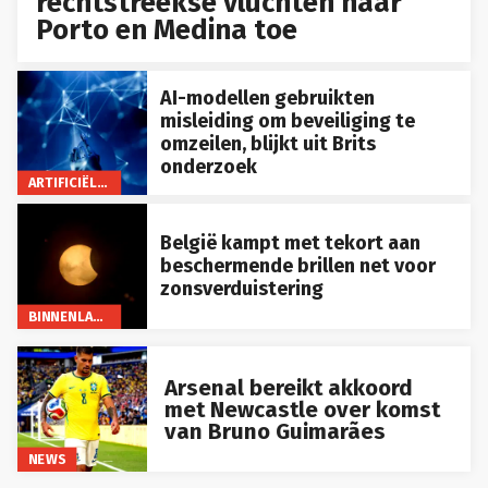
rechtstreekse vluchten naar
Porto en Medina toe
AI-modellen gebruikten
misleiding om beveiliging te
omzeilen, blijkt uit Brits
onderzoek
ARTIFICIËLE INTELLIGENTIE
België kampt met tekort aan
beschermende brillen net voor
zonsverduistering
BINNENLAND
Arsenal bereikt akkoord
met Newcastle over komst
van Bruno Guimarães
NEWS