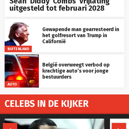
Sean ‘Diddy’ Combs’ vrijlating
uitgesteld tot februari 2028
Gewapende man gearresteerd in
het golfresort van Trump in
Californië
BUITENLAND
België overweegt verbod op
krachtige auto’s voor jonge
bestuurders
AUTO
CELEBS IN DE KIJKER