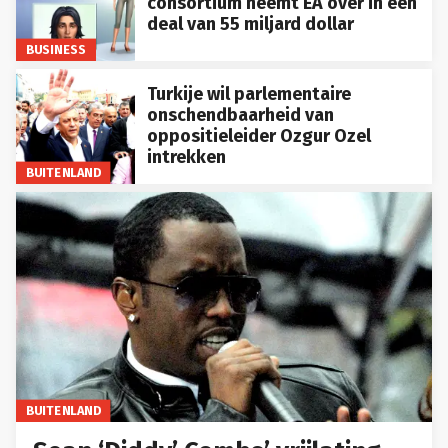
consortium neemt EA over in een
deal van 55 miljard dollar
BUSINESS
Turkije wil parlementaire
onschendbaarheid van
oppositieleider Ozgur Ozel
intrekken
BUITENLAND
BUITENLAND