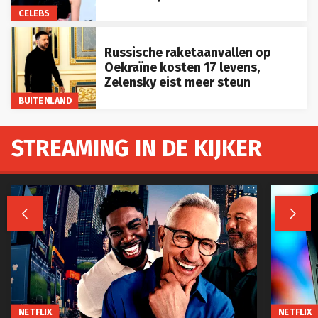
CELEBS
Russische raketaanvallen op
Oekraïne kosten 17 levens,
Zelensky eist meer steun
BUITENLAND
STREAMING IN DE KIJKER


NETFLIX
NETFLIX