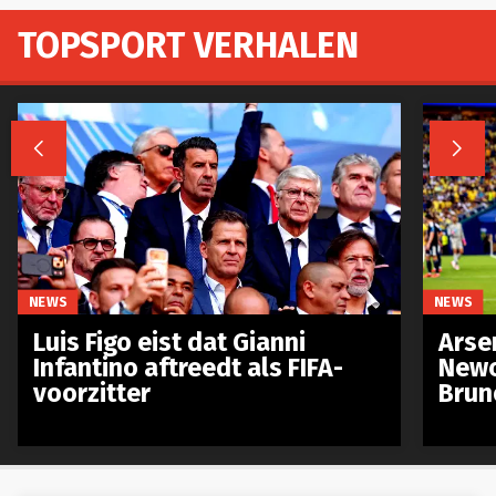
TOPSPORT VERHALEN


NEWS
NEWS
Luis Figo eist dat Gianni
Arse
Infantino aftreedt als FIFA-
Newc
voorzitter
Brun