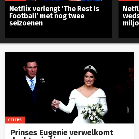
Netflix verlengt ‘The Rest Is
Netf
Football’ met nog twee
weds
seizoenen
milj
CELEBS
Prinses Eugenie verwelkomt