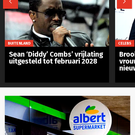


BUITENLAND
CELEBS
Sean ‘Diddy’ Combs’ vrijlating
Broo
uitgesteld tot februari 2028
vrou
nieu