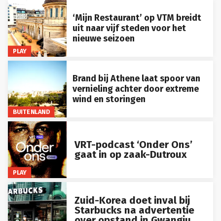
‘Mijn Restaurant’ op VTM breidt
uit naar vijf steden voor het
nieuwe seizoen
PLAY
Brand bij Athene laat spoor van
vernieling achter door extreme
wind en storingen
BUITENLAND
VRT-podcast ‘Onder Ons’
gaat in op zaak-Dutroux
PLAY
Zuid-Korea doet inval bij
Starbucks na advertentie
over opstand in Gwangju