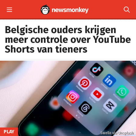


Belgische ouders krijgen
meer controle over YouTube
Shorts van tieners
PLAY
Swello via Unsplash