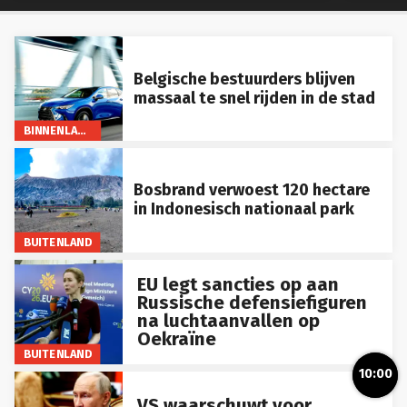
Belgische bestuurders blijven
massaal te snel rijden in de stad
BINNENLAND
Bosbrand verwoest 120 hectare
in Indonesisch nationaal park
BUITENLAND
EU legt sancties op aan
Russische defensiefiguren
na luchtaanvallen op
Oekraïne
BUITENLAND
10:00
VS waarschuwt voor
mogelijke Russische test