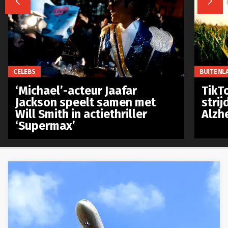


CELEBS
BUITENL
‘Michael’-acteur Jaafar
TikTo
Jackson speelt samen met
stri
Will Smith in actiethriller
Alzh
‘Supermax’