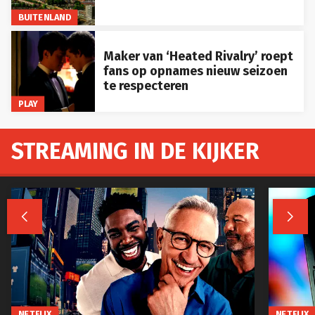
BUITENLAND
Maker van ‘Heated Rivalry’ roept
fans op opnames nieuw seizoen
te respecteren
PLAY
STREAMING IN DE KIJKER


NETFLIX
NETFLIX