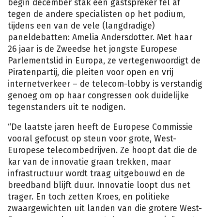
begin december stak één gastspreker fel af
tegen de andere specialisten op het podium,
tijdens een van de vele (langdradige)
paneldebatten: Amelia Andersdotter. Met haar
26 jaar is de Zweedse het jongste Europese
Parlementslid in Europa, ze vertegenwoordigt de
Piratenpartij, die pleiten voor open en vrij
internetverkeer – de telecom-lobby is verstandig
genoeg om op haar congressen ook duidelijke
tegenstanders uit te nodigen.
“De laatste jaren heeft de Europese Commissie
vooral gefocust op steun voor grote, West-
Europese telecombedrijven. Ze hoopt dat die de
kar van de innovatie graan trekken, maar
infrastructuur wordt traag uitgebouwd en de
breedband blijft duur. Innovatie loopt dus net
trager. En toch zetten Kroes, en politieke
zwaargewichten uit landen van die grotere West-