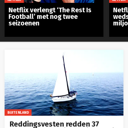
Netflix verlengt ‘The Rest Is
Netf
Football’ met nog twee
weds
seizoenen
milj
BUITENLAND
Reddingsvesten redden 37