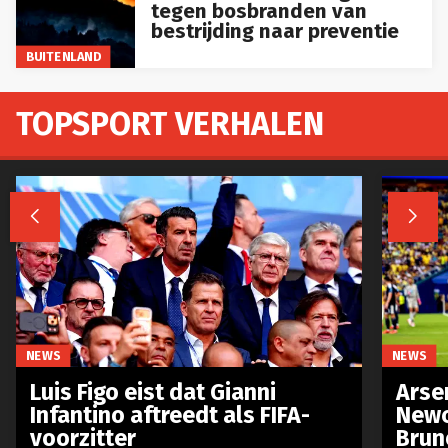
tegen bosbranden van
bestrijding naar preventie
BUITENLAND
TOPSPORT VERHALEN


NEWS
NEWS
Luis Figo eist dat Gianni
Arse
Infantino aftreedt als FIFA-
Newc
voorzitter
Brun