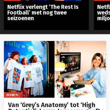
Netflix verlengt ‘The Rest Is
Netf
Football’ met nog twee
weds
seizoenen
milj
DISNEY+
Van ‘Grey’s Anatomy’ tot ‘High