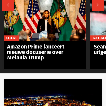


CELEBS
BUITENL
Amazon Prime lanceert
Sean 
nieuwe docuserie over
uitg
Melania Trump