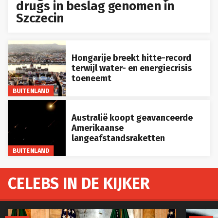
drugs in beslag genomen in
Szczecin
Hongarije breekt hitte-record
terwijl water- en energiecrisis
toeneemt
BUITENLAND
Australië koopt geavanceerde
Amerikaanse
langeafstandsraketten
BUITENLAND
CELEBS IN DE KIJKER