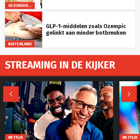
GEZONDHEID
GLP-1-middelen zoals Ozempic
gelinkt aan minder botbreuken
BUITENLAND
STREAMING IN DE KIJKER


NETFLIX
NETFLIX