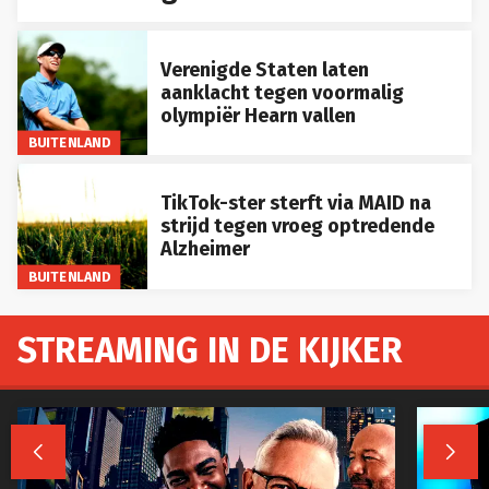
Verenigde Staten laten
aanklacht tegen voormalig
olympiër Hearn vallen
BUITENLAND
TikTok-ster sterft via MAID na
strijd tegen vroeg optredende
Alzheimer
BUITENLAND
STREAMING IN DE KIJKER

