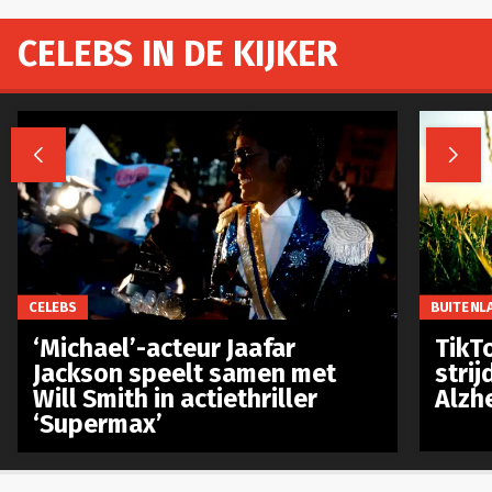
CELEBS IN DE KIJKER


CELEBS
BUITENL
‘Michael’-acteur Jaafar
TikTo
Jackson speelt samen met
stri
Will Smith in actiethriller
Alzh
‘Supermax’