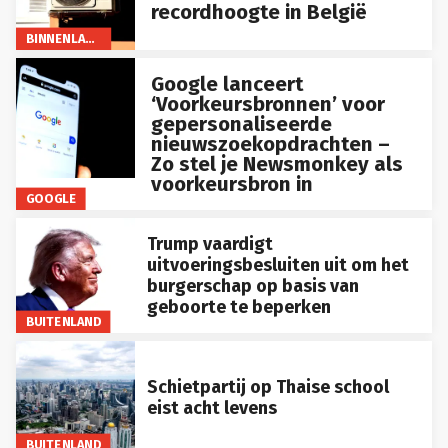
recordhoogte in België
BINNENLAND
Google lanceert
‘Voorkeursbronnen’ voor
gepersonaliseerde
nieuwszoekopdrachten –
Zo stel je Newsmonkey als
voorkeursbron in
GOOGLE
Trump vaardigt
uitvoeringsbesluiten uit om het
burgerschap op basis van
geboorte te beperken
BUITENLAND
Schietpartij op Thaise school
eist acht levens
BUITENLAND