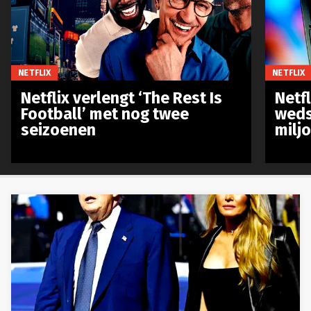
NETFLIX
NETFLIX
Netflix verlengt ‘The Rest Is
Netf
Football’ met nog twee
weds
seizoenen
milj