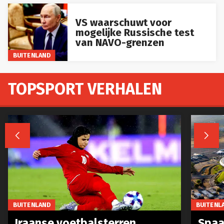
VS waarschuwt voor
mogelijke Russische test
van NAVO-grenzen
BUITENLAND
TOPSPORT VERHALEN


BUITENLAND
BUITENL
Iraanse voetbalsterren
Spaa