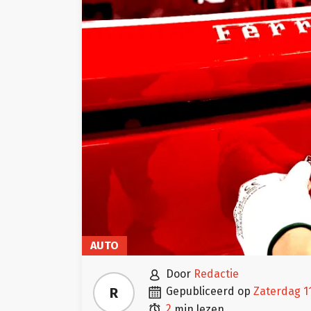
AUTO

door
Redactie

R
gepubliceerd op
zaterdag 1

2
min lezen