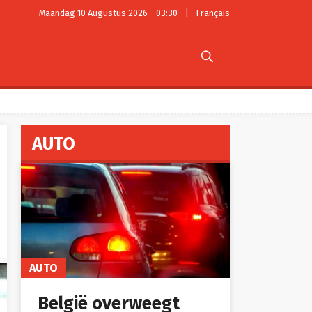
Maandag 10 Augustus 2026 - 03:30
|
Français

AUTO
AUTO
België overweegt