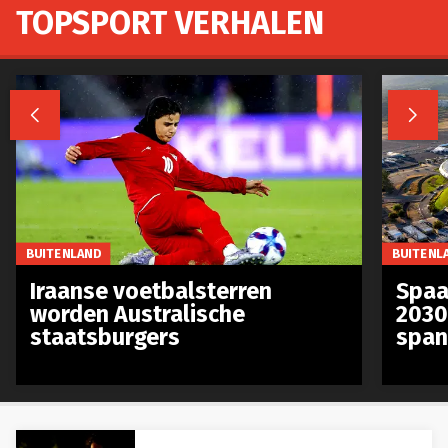
TOPSPORT VERHALEN


BUITENLAND
BUITENL
Iraanse voetbalsterren
Spaa
worden Australische
2030
staatsburgers
span