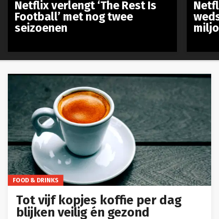
Netflix verlengt ‘The Rest Is
Netf
Football’ met nog twee
weds
seizoenen
milj
FOOD & DRINKS
Tot vijf kopjes koffie per dag
blijken veilig én gezond