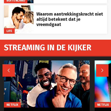
BUITENLAND
Waarom aantrekkingskracht niet
altijd betekent dat je
vreemdgaat
LIFE
STREAMING IN DE KIJKER


NETFLIX
NETFLIX