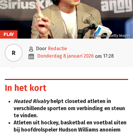
PLAY
Jason Mendez/Getty Images

door
Redactie
R

donderdag 8 januari 2026
17:28
om
In het kort
Heated Rivalry
helpt closeted atleten in
verschillende sporten om verbinding en steun
te vinden.
Atleten uit hockey, basketbal en voetbal uiten
bij hoofdrolspeler Hudson Williams anoniem