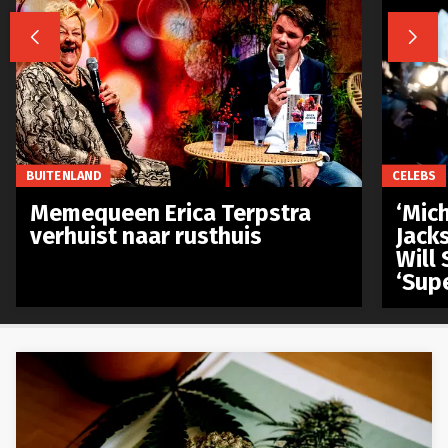


BUITENLAND
CELEBS
Memequeen Erica Terpstra
‘Mich
verhuist naar rusthuis
Jack
Will 
‘Sup