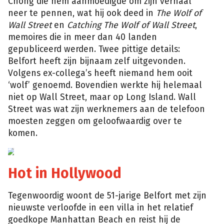
Chong die hem aanmoedigde om zijn verhaal
neer te pennen, wat hij ook deed in
The Wolf of
Wall Street
en
Catching The Wolf of Wall Street
,
memoires die in meer dan 40 landen
gepubliceerd werden. Twee pittige details:
Belfort heeft zijn bijnaam zelf uitgevonden.
Volgens ex-collega’s heeft niemand hem ooit
‘wolf’ genoemd. Bovendien werkte hij helemaal
niet op Wall Street, maar op Long Island. Wall
Street was wat zijn werknemers aan de telefoon
moesten zeggen om geloofwaardig over te
komen.
Facebook
Jordan
Belfort
Hot in Hollywood
Tegenwoordig woont de 51-jarige Belfort met zijn
nieuwste verloofde in een villa in het relatief
goedkope Manhattan Beach en reist hij de