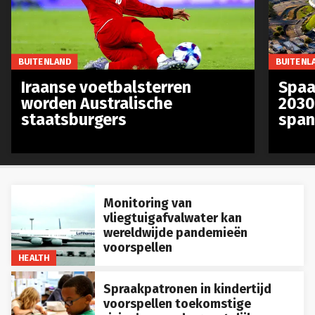
BUITENLAND
BUITENL
Iraanse voetbalsterren
Spaa
worden Australische
2030
staatsburgers
span
Monitoring van
vliegtuigafvalwater kan
wereldwijde pandemieën
voorspellen
HEALTH
Spraakpatronen in kindertijd
voorspellen toekomstige