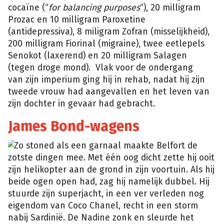
cocaïne (“
for balancing purposes
“), 20 milligram
Prozac en 10 milligram Paroxetine
(antidepressiva), 8 miligram Zofran (misselijkheid),
200 milligram Fiorinal (migraine), twee eetlepels
Senokot (laxerend) en 20 milligram Salagen
(tegen droge mond). Vlak voor de ondergang
van zijn imperium ging hij in rehab, nadat hij zijn
tweede vrouw had aangevallen en het leven van
zijn dochter in gevaar had gebracht.
James Bond-wagens
Facebook
Jordan
Zo stoned als een garnaal maakte Belfort de
Belfort
zotste dingen mee. Met één oog dicht zette hij ooit
zijn helikopter aan de grond in zijn voortuin. Als hij
beide ogen open had, zag hij namelijk dubbel. Hij
stuurde zijn superjacht, in een ver verleden nog
eigendom van Coco Chanel, recht in een storm
nabij Sardinië. De Nadine zonk en sleurde het