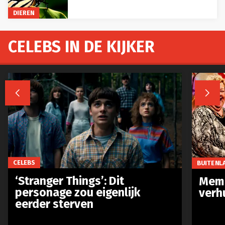
DIEREN
CELEBS IN DE KIJKER


CELEBS
BUITENL
‘Stranger Things’: Dit
Meme
personage zou eigenlijk
verh
eerder sterven