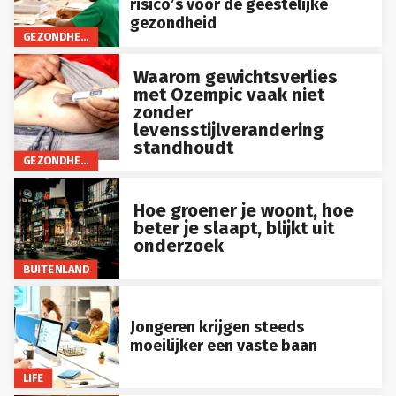
risico’s voor de geestelijke
gezondheid
GEZONDHEID
Waarom gewichtsverlies
met Ozempic vaak niet
zonder
levensstijlverandering
standhoudt
GEZONDHEID
Hoe groener je woont, hoe
beter je slaapt, blijkt uit
onderzoek
BUITENLAND
Jongeren krijgen steeds
moeilijker een vaste baan
LIFE