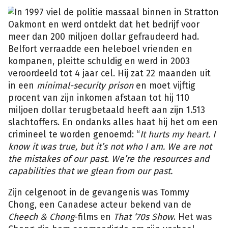
Facebook
Jordan
In 1997 viel de politie massaal binnen in Stratton
Belfort
Oakmont en werd ontdekt dat het bedrijf voor
meer dan 200 miljoen dollar gefraudeerd had.
Belfort verraadde een heleboel vrienden en
kompanen, pleitte schuldig en werd in 2003
veroordeeld tot 4 jaar cel. Hij zat 22 maanden uit
in een
minimal-security prison
en moet vijftig
procent van zijn inkomen afstaan tot hij 110
miljoen dollar terugbetaald heeft aan zijn 1.513
slachtoffers. En ondanks alles haat hij het om een
crimineel te worden genoemd: “
It hurts my heart. I
know it was true, but it’s not who I am. We are not
the mistakes of our past. We’re the resources and
capabilities that we glean from our past.
Zijn celgenoot in de gevangenis was Tommy
Chong, een Canadese acteur bekend van de
Cheech & Chong
-films en
That ‘70s Show
. Het was