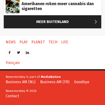
Amerikanen roken meer cannabis dan
sigaretten

MEER BUITENLAND
NEWS
PLAY
PLANET
TECH
LIFE
Français
Newsmonkey is part of
MediaNation
:
Business AM (NL)
Business AM (FR)
Goodbye
Newsmonkey © 2026
Contact