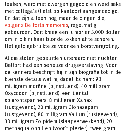
leuken, werd met dwergen gegooid en werd seks
met collega’s (liefst op kantoor) aangemoedigd.
En dat zijn alleen nog maar de dingen die,
volgens Belforts memoires
, regelmatig
gebeurden. Ooit kreeg een junior er 5.000 dollar
om in bikini haar blonde lokken af te scheren.
Het geld gebruikte ze voor een borstvergroting.
Al die stoten gebeurden uiteraard niet nuchter,
Belfort had een serieuze drugsverslaving. Voor
de kenners beschrijft hij in zijn biografie tot in de
kleinste details wat hij dagelijks nam: 90
milligram morfine (pijnstillend), 40 milligram
Oxycodon (pijnstillend), een tiental
spierontspanners, 8 milligram Xanax
(rustgevend), 20 milligram Clonazepam
(rustgevend), 80 milligram Valium (rustgevend),
30 milligram Zolpidem (slaapverwekkend), 20
methaqualonpillen (voor’t plezier), twee gram