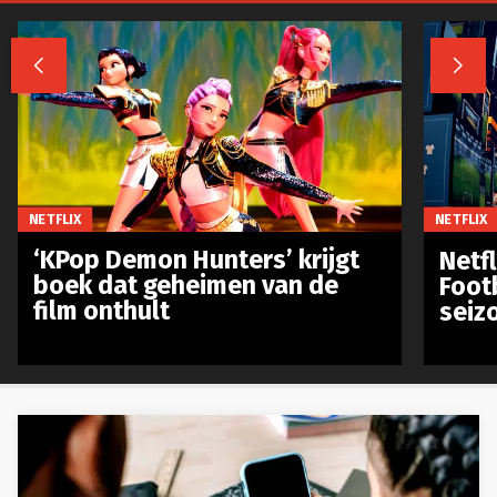


NETFLIX
NETFLIX
‘KPop Demon Hunters’ krijgt
Netfl
boek dat geheimen van de
Foot
film onthult
seiz