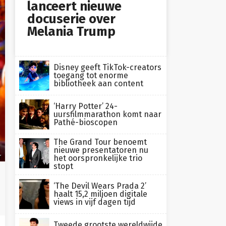
lanceert nieuwe
docuserie over
Melania Trump
Disney geeft TikTok-creators
toegang tot enorme
bibliotheek aan content
‘Harry Potter’ 24-
uursfilmmarathon komt naar
Pathé-bioscopen
The Grand Tour benoemt
nieuwe presentatoren nu
r
het oorspronkelijke trio
stopt
‘The Devil Wears Prada 2’
haalt 15,2 miljoen digitale
views in vijf dagen tijd
Tweede grootste wereldwijde