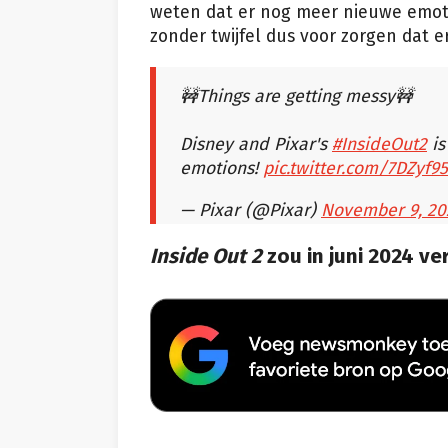
weten dat er nog meer nieuwe emotie
zonder twijfel dus voor zorgen dat 
🚧Things are getting messy🚧
Disney and Pixar's
#InsideOut2
is
emotions!
pic.twitter.com/7DZyf9
— Pixar (@Pixar)
November 9, 20
Inside Out 2
zou in juni 2024 ve