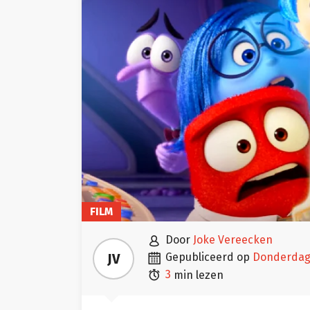
FILM

door
Joke Vereecken

JV
gepubliceerd op
donderda

3
min lezen