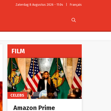
Zaterdag 8 Augustus 2026 - 11:04
|
Français

FILM
CELEBS
Amazon Prime