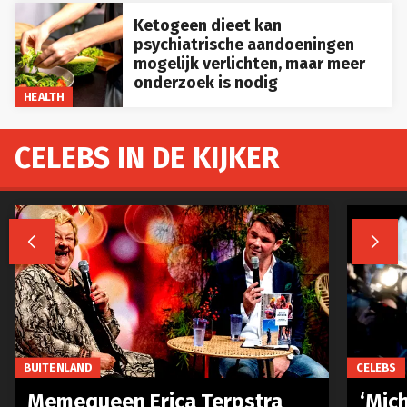
Ketogeen dieet kan
psychiatrische aandoeningen
mogelijk verlichten, maar meer
onderzoek is nodig
HEALTH
CELEBS IN DE KIJKER


BUITENLAND
CELEBS
Memequeen Erica Terpstra
‘Mich