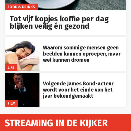
FOOD & DRINKS
Tot vijf kopjes koffie per dag
blijken veilig én gezond
Waarom sommige mensen geen
beelden kunnen oproepen, maar
wel kunnen dromen
LIFE
Volgende James Bond-acteur
wordt voor het einde van het
jaar bekendgemaakt
FILM
STREAMING IN DE KIJKER