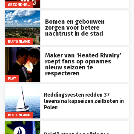
GEZONDHEID
Bomen en gebouwen
zorgen voor betere
nachtrust in de stad
BUITENLAND
Maker van ‘Heated Rivalry’
roept fans op opnames
nieuw seizoen te
respecteren
PLAY
Reddingsvesten redden 37
levens na kapseizen zeilboten in
Polen
BUITENLAND
België staat de politie toe