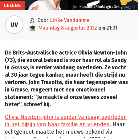
CELEBS
Jon Kopaloff/FilmMagic/Getty Images

door
Ulrike Vandamme
UV

maandag 8 augustus 2022
21:01
om
De Brits-Australische actrice Olivia Newton-John
(73), die vooral bekend is voor haar rol als Sandy
in
Grease
, is eerder vandaag overleden. Ze vocht
al 30 jaar tegen kanker, maar heeft die strijd nu
verloren. John Travolta, die haar tegenspeler was
in Grease, reageert met een emotioneel
statement: “Je maakte al onze levens zoveel
beter”, schreef hij.
Olivia Newton-John is eerder vandaag overleden
in het bijzijn van haar familie en vrienden
. Haar
echtgenoot maakte het nieuws bekend via