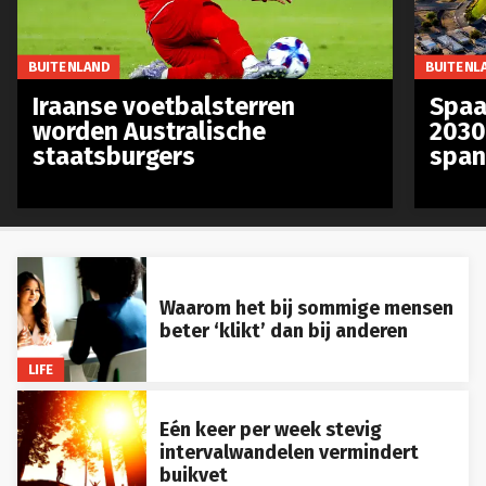
BUITENLAND
BUITENL
Iraanse voetbalsterren
Spaa
worden Australische
2030
staatsburgers
span
Waarom het bij sommige mensen
beter ‘klikt’ dan bij anderen
LIFE
Eén keer per week stevig
intervalwandelen vermindert
buikvet