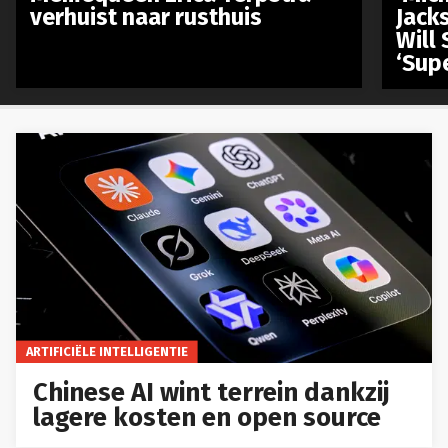
verhuist naar rusthuis
Jack
Will 
‘Sup
ARTIFICIËLE INTELLIGENTIE
Chinese AI wint terrein dankzij
lagere kosten en open source