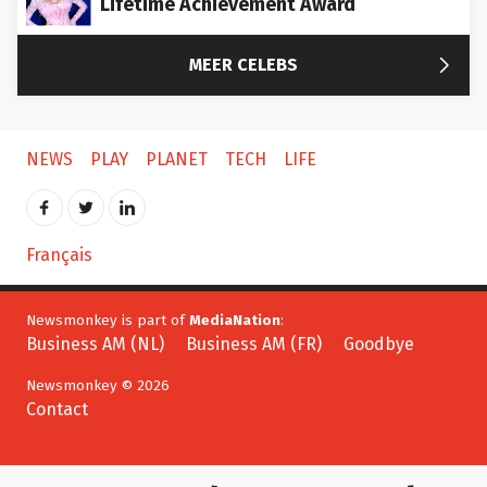

MEER CELEBS
NEWS
PLAY
PLANET
TECH
LIFE
Français
Newsmonkey is part of
MediaNation
:
Business AM (NL)
Business AM (FR)
Goodbye
Newsmonkey © 2026
Contact