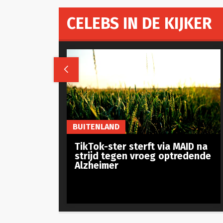
CELEBS IN DE KIJKER

BUITENLAND
TikTok-ster sterft via MAID na
strijd tegen vroeg optredende
Alzheimer