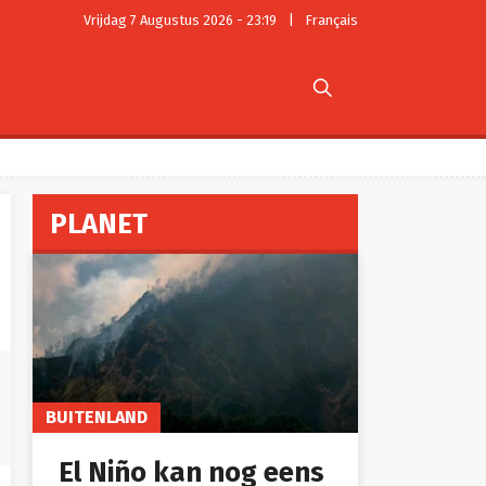
Vrijdag 7 Augustus 2026 - 23:19
|
Français

PLANET
BUITENLAND
El Niño kan nog eens