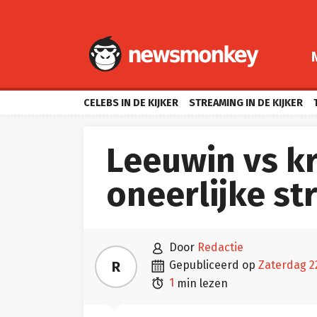
CELEBS IN DE KIJKER
STREAMING IN DE KIJKER
Leeuwin vs kr
oneerlijke str

door
Redactie

R
gepubliceerd op
zaterdag 

1
min lezen