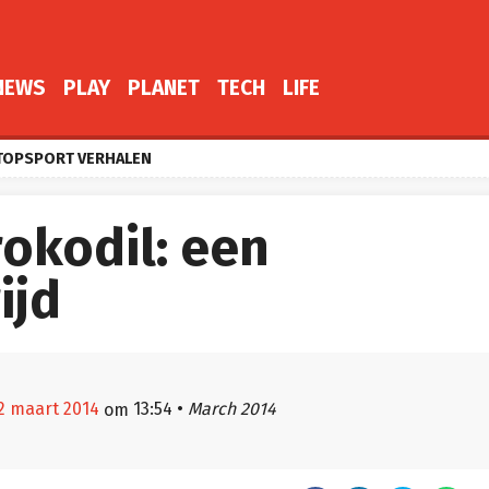
NEWS
PLAY
PLANET
TECH
LIFE
TOPSPORT VERHALEN
okodil: een
ijd
22 maart 2014
13:54
•
March 2014
om