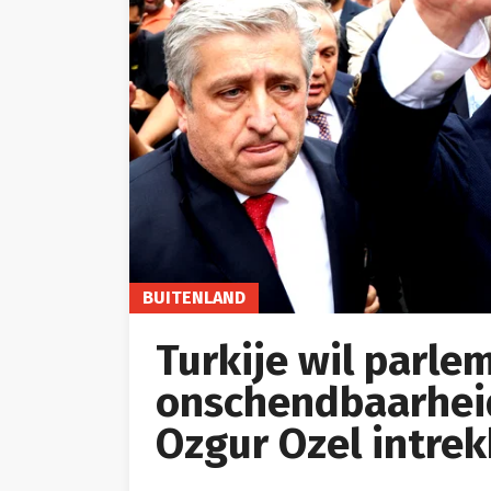
BUITENLAND
Turkije wil parle
onschendbaarheid
Ozgur Ozel intre