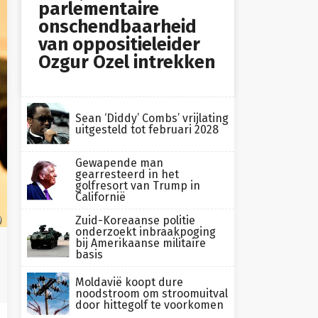
parlementaire
onschendbaarheid
van oppositieleider
Ozgur Ozel intrekken
Sean ‘Diddy’ Combs’ vrijlating
uitgesteld tot februari 2028
Gewapende man
gearresteerd in het
golfresort van Trump in
Californië
Zuid-Koreaanse politie
)
onderzoekt inbraakpoging
bij Amerikaanse militaire
basis
Moldavië koopt dure
noodstroom om stroomuitval
door hittegolf te voorkomen