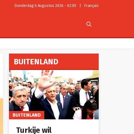
Donderdag 6 Augustus 2026 - 02:05
|
Français

BUITENLAND
BUITENLAND
Turkije wil