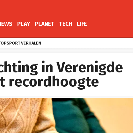
NEWS
PLAY
PLANET
TECH
LIFE
TOPSPORT VERHALEN
hting in Verenigde
kt recordhoogte