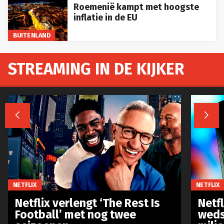
Roemenië kampt met hoogste
inflatie in de EU
BUITENLAND
STREAMING IN DE KIJKER


NETFLIX
NETFLIX
Netflix verlengt ‘The Rest Is
Netf
Football’ met nog twee
weds