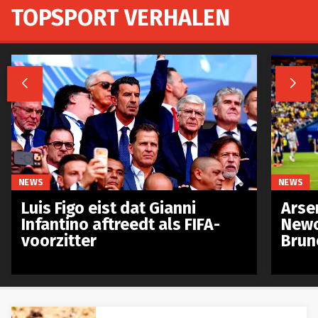
TOPSPORT VERHALEN


NEWS
NEWS
Luis Figo eist dat Gianni
Arse
Infantino aftreedt als FIFA-
Newc
voorzitter
Brun