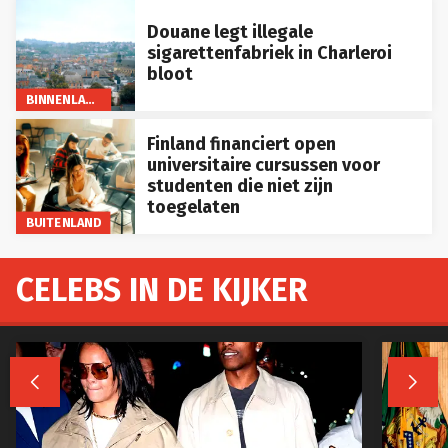
Douane legt illegale
sigarettenfabriek in Charleroi
bloot
BINNENLAND
Finland financiert open
universitaire cursussen voor
studenten die niet zijn
toegelaten
BUITENLAND
CELEBS IN DE KIJKER

