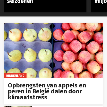
seizoenen
milj
BINNENLAND
Opbrengsten van appels en
peren in België dalen door
klimaatstress