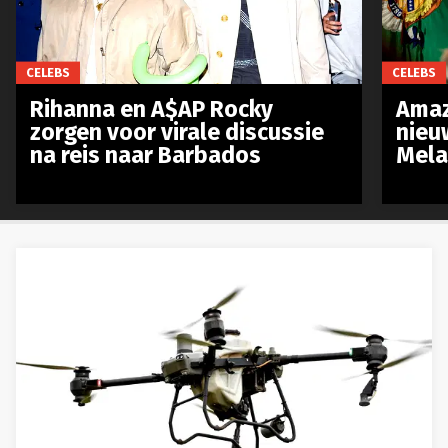
CELEBS
CELEBS
Rihanna en A$AP Rocky
Amaz
zorgen voor virale discussie
nieu
na reis naar Barbados
Mela