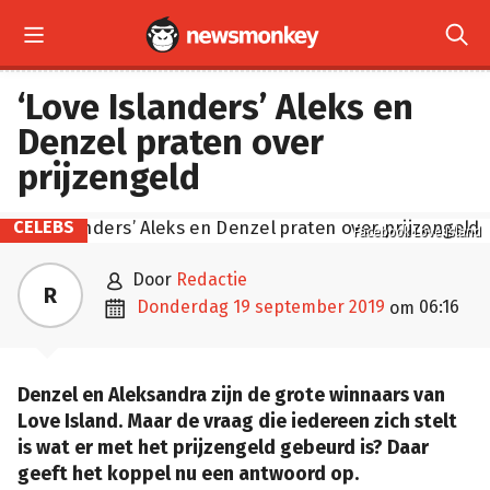


‘Love Islanders’ Aleks en
Denzel praten over
prijzengeld
CELEBS
Facebook Love Island

door
Redactie
R

donderdag 19 september 2019
06:16
om
Denzel en Aleksandra zijn de grote winnaars van
Love Island. Maar de vraag die iedereen zich stelt
is wat er met het prijzengeld gebeurd is? Daar
geeft het koppel nu een antwoord op.