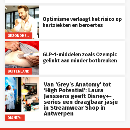
Optimisme verlaagt het risico op
hartziekten en beroertes
GEZONDHEID
GLP-1-middelen zoals Ozempic
gelinkt aan minder botbreuken
BUITENLAND
Van ‘Grey’s Anatomy’ tot
‘High Potential’: Laura
Janssens geeft Disney+-
series een draagbaar jasje
in Streamwear Shop in
Antwerpen
DISNEY+