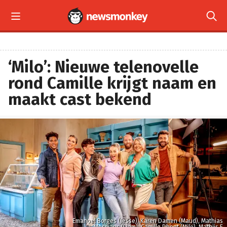


‘Milo’: Nieuwe telenovelle
rond Camille krijgt naam en
maakt cast bekend
Emanoel Borges (Jesse), Karen Damen (Maud), Mathias
Mesmans (Liam), Camille Dhont (Milo), Mathijs F