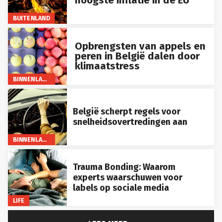
hoogste inflatie in de EU
BUITENLAND
Opbrengsten van appels en
peren in België dalen door
klimaatstress
BINNENLAND
België scherpt regels voor
snelheidsovertredingen aan
BINNENLAND
Trauma Bonding: Waarom
experts waarschuwen voor
labels op sociale media
LIFE