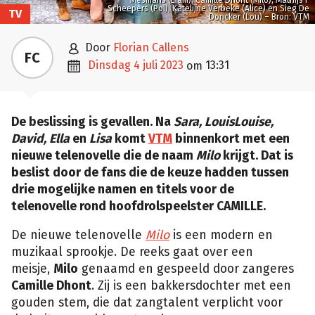
Scheepers (Pol), Katelijne Verbeke (Alice) en Sieg De
TV
Doncker (Lou) – Bron: VTM

door
Florian Callens
FC

dinsdag 4 juli 2023
13:31
om
De beslissing is gevallen. Na
Sara, LouisLouise,
David, Ella
en
Lisa
komt
VTM
binnenkort met een
nieuwe telenovelle die de naam
Milo
krijgt. Dat is
beslist door de fans die de keuze hadden tussen
drie mogelijke namen en titels voor de
telenovelle rond hoofdrolspeelster CAMILLE.
De nieuwe telenovelle
Milo
is een modern en
muzikaal sprookje. De reeks gaat over een
meisje,
Milo
genaamd en gespeeld door zangeres
Camille Dhont
. Zij is een bakkersdochter met een
gouden stem, die dat zangtalent verplicht voor