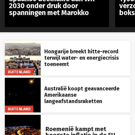
2030 onder druk door
verz
spanningen met Marokko
boks
Hongarije breekt hitte-record
terwijl water- en energiecrisis
toeneemt
BUITENLAND
Australië koopt geavanceerde
Amerikaanse
langeafstandsraketten
BUITENLAND
Roemenië kampt met