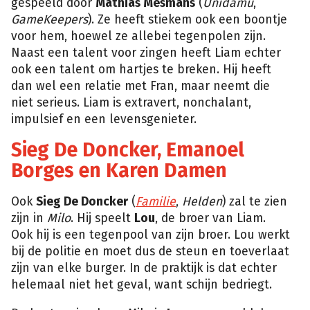
gespeeld door
Mathias Mesmans
(
Unidamu
,
GameKeepers
). Ze heeft stiekem ook een boontje
voor hem, hoewel ze allebei tegenpolen zijn.
Naast een talent voor zingen heeft Liam echter
ook een talent om hartjes te breken. Hij heeft
dan wel een relatie met Fran, maar neemt die
niet serieus. Liam is extravert, nonchalant,
impulsief en een levensgenieter.
Sieg De Doncker, Emanoel
Borges en Karen Damen
Ook
Sieg De Doncker
(
Familie
,
Helden
) zal te zien
zijn in
Milo
. Hij speelt
Lou
, de broer van Liam.
Ook hij is een tegenpool van zijn broer. Lou werkt
bij de politie en moet dus de steun en toeverlaat
zijn van elke burger. In de praktijk is dat echter
helemaal niet het geval, want schijn bedriegt.