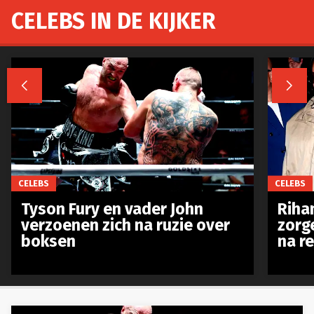
CELEBS IN DE KIJKER


CELEBS
CELEBS
Tyson Fury en vader John
Riha
verzoenen zich na ruzie over
zorg
boksen
na r