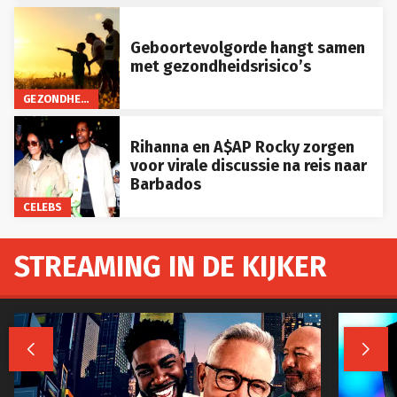
Geboortevolgorde hangt samen
met gezondheidsrisico’s
GEZONDHEID
Rihanna en A$AP Rocky zorgen
voor virale discussie na reis naar
Barbados
CELEBS
STREAMING IN DE KIJKER

