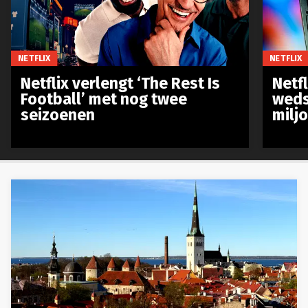
NETFLIX
NETFLIX
Netflix verlengt ‘The Rest Is
Netf
Football’ met nog twee
weds
seizoenen
milj