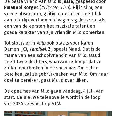
De beste vriend van Milo is
Jesse
, gespeeld door
Emanoel Borges
(
#LikeMe
,
Lisa
). Hij is slim, een
goede observator, guitig, oprecht en heeft lak
aan uiterlijk vertoon of divagedrag. Jesse zal als
een van de eersten het muzikale talent en
goede karakter van zijn vriendin Milo opmerken.
Tot slot is er in
Milo
ook plaats voor Karen
Damen (K3,
Familie
). Zij speelt Maud. Dat is de
mama van een schoolvriendin van Milo. Maud
heeft twee dochters, waarvan ze hoopt dat ze
zullen doorbreken in de showbizz. Om dat te
bereiken, zal ze gebruikmaken van Milo. Om haar
doel te bereiken, gaat Maud over lijken.
De opnames van Milo gaan vandaag, 4 juli, van
start. De nieuwe telenovelle wordt in de loop
van 2024 verwacht op VTM.