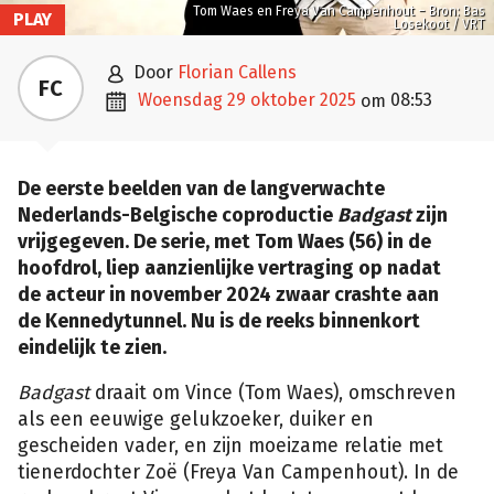
Tom Waes en Freya Van Campenhout – Bron: Bas
PLAY
Losekoot / VRT

door
Florian Callens
FC

woensdag 29 oktober 2025
08:53
om
De eerste beelden van de langverwachte
Nederlands-Belgische coproductie
Badgast
zijn
vrijgegeven. De serie, met Tom Waes (56) in de
hoofdrol, liep aanzienlijke vertraging op nadat
de acteur in november 2024 zwaar crashte aan
de Kennedytunnel. Nu is de reeks binnenkort
eindelijk te zien.
Badgast
draait om Vince (Tom Waes), omschreven
als een eeuwige gelukzoeker, duiker en
gescheiden vader, en zijn moeizame relatie met
tienerdochter Zoë (Freya Van Campenhout). In de