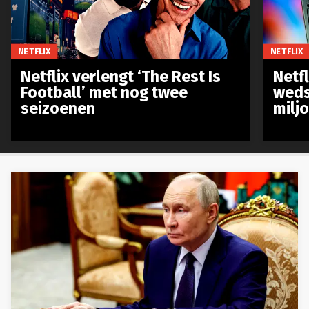
NETFLIX
NETFLIX
Netflix verlengt ‘The Rest Is
Netf
Football’ met nog twee
weds
seizoenen
milj