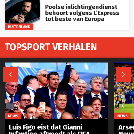
Poolse inlichtingendienst
behoort volgens L’Express
tot beste van Europa
BUITENLAND
TOPSPORT VERHALEN


NEWS
NEWS
Luis Figo eist dat Gianni
Arse
Infantino aftreedt als FIFA-
Newc