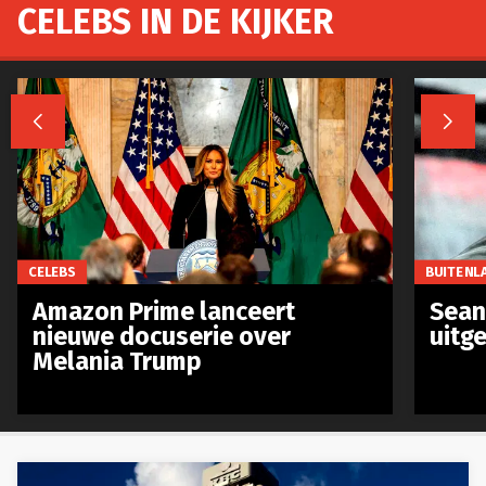
CELEBS IN DE KIJKER


CELEBS
BUITENL
Amazon Prime lanceert
Sean 
nieuwe docuserie over
uitg
Melania Trump