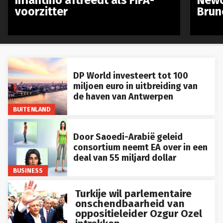
voorzitter
Brun
DP World investeert tot 100
miljoen euro in uitbreiding van
de haven van Antwerpen
BUITENLAND
Door Saoedi-Arabië geleid
consortium neemt EA over in een
deal van 55 miljard dollar
BUSINESS
Turkije wil parlementaire
onschendbaarheid van
oppositieleider Ozgur Ozel
intrekken