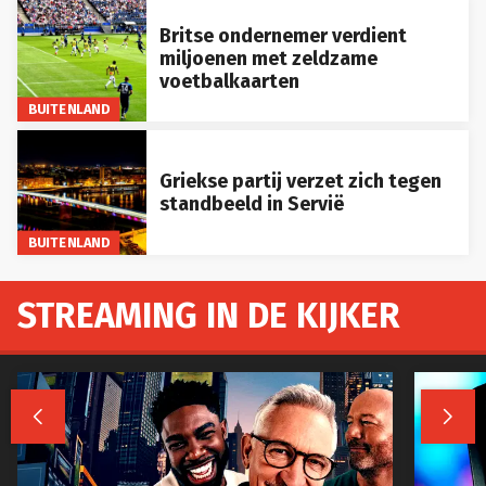
Britse ondernemer verdient
miljoenen met zeldzame
voetbalkaarten
BUITENLAND
Griekse partij verzet zich tegen
standbeeld in Servië
BUITENLAND
STREAMING IN DE KIJKER

