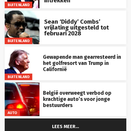
BUITENLAND
Sean ‘Diddy’ Combs’
vrijlating uitgesteld tot
februari 2028
BUITENLAND
Gewapende man gearresteerd in
het golfresort van Trump in
Californië
BUITENLAND
België overweegt verbod op
krachtige auto’s voor jonge
bestuurders
AUTO
LEES MEER...