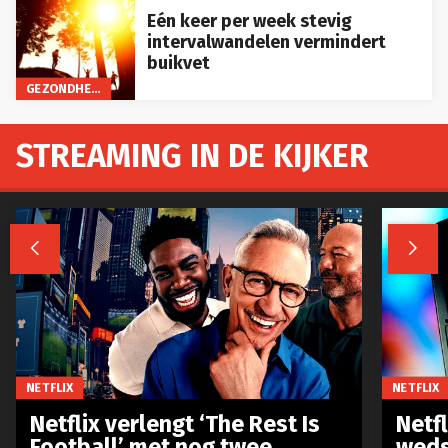
Eén keer per week stevig
intervalwandelen vermindert
buikvet
GEZONDHEID
STREAMING IN DE KIJKER


NETFLIX
NETFLIX
Netflix verlengt ‘The Rest Is
Netf
Football’ met nog twee
weds