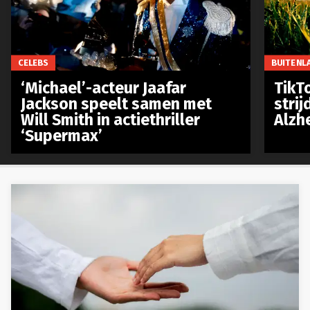
CELEBS
BUITENL
‘Michael’-acteur Jaafar
TikTo
Jackson speelt samen met
stri
Will Smith in actiethriller
Alzh
‘Supermax’