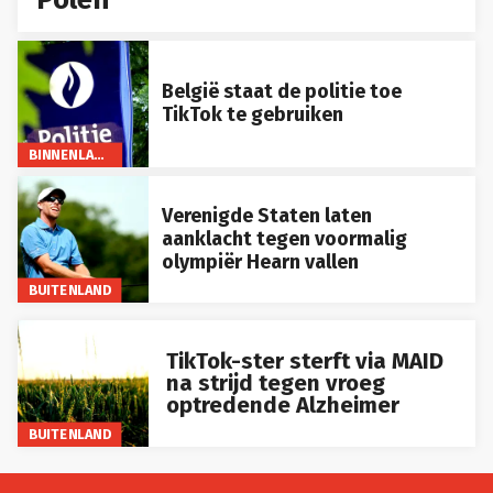
België staat de politie toe
TikTok te gebruiken
BINNENLAND
Verenigde Staten laten
aanklacht tegen voormalig
olympiër Hearn vallen
BUITENLAND
TikTok-ster sterft via MAID
na strijd tegen vroeg
optredende Alzheimer
BUITENLAND