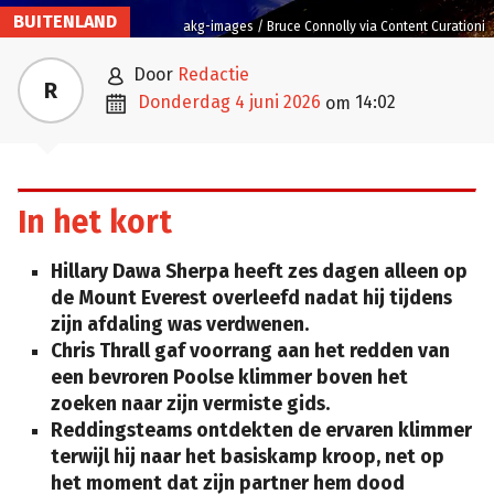
BUITENLAND
akg-images / Bruce Connolly via Content Curationi

door
Redactie
R

donderdag 4 juni 2026
14:02
om
In het kort
Hillary Dawa Sherpa heeft zes dagen alleen op
de Mount Everest overleefd nadat hij tijdens
zijn afdaling was verdwenen.
Chris Thrall gaf voorrang aan het redden van
een bevroren Poolse klimmer boven het
zoeken naar zijn vermiste gids.
Reddingsteams ontdekten de ervaren klimmer
terwijl hij naar het basiskamp kroop, net op
het moment dat zijn partner hem dood