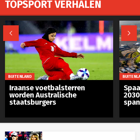
TOPSPORT VERHALEN


BUITENLAND
BUITENL
Iraanse voetbalsterren
Spaa
worden Australische
2030
staatsburgers
span