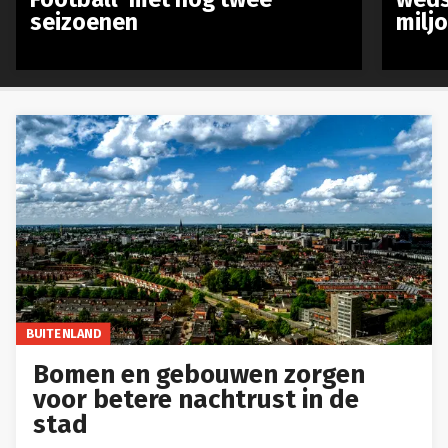
seizoenen
milj
BUITENLAND
Bomen en gebouwen zorgen
voor betere nachtrust in de
stad