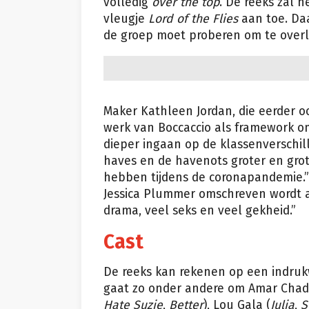
volledig
over the top
. De reeks zal 
vleugje
Lord of the Flies
aan toe. Da
de groep moet proberen om te overlev
Maker Kathleen Jordan, die eerder o
werk van Boccaccio als framework o
dieper ingaan op de klassenverschille
haves en de havenots groter en groter
hebben tijdens de coronapandemie.” T
Jessica Plummer omschreven wordt a
drama, veel seks en veel gekheid.”
Cast
De reeks kan rekenen op een indru
gaat zo onder andere om Amar Chad
Hate Suzie
,
Better
), Lou Gala (
Julia
,
Se