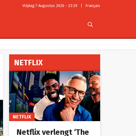
Vrijdag 7 Augustus 2026 - 23:29
|
Français

NETFLIX
NETFLIX
Netflix verlengt ‘The