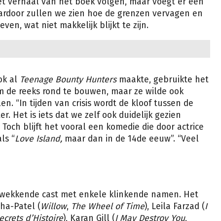
het verhaal van het boek volgen, maar voegt er een
ardoor zullen we zien hoe de grenzen vervagen en
en, wat niet makkelijk blijkt te zijn.
ok al
Teenage Bounty Hunters
maakte, gebruikte het
m de reeks rond te bouwen, maar ze wilde ook
n. “In tijden van crisis wordt de kloof tussen de
. Het is iets dat we zelf ook duidelijk gezien
och blijft het vooral een komedie die door actrice
ls “
Love Island,
maar dan in de 14de eeuw”. “Veel
kwekkende cast met enkele klinkende namen. Het
ha-Patel (
Willow
,
The Wheel of Time
), Leila Farzad (
I
crets d’Histoire
), Karan Gill (
I May Destroy You
,