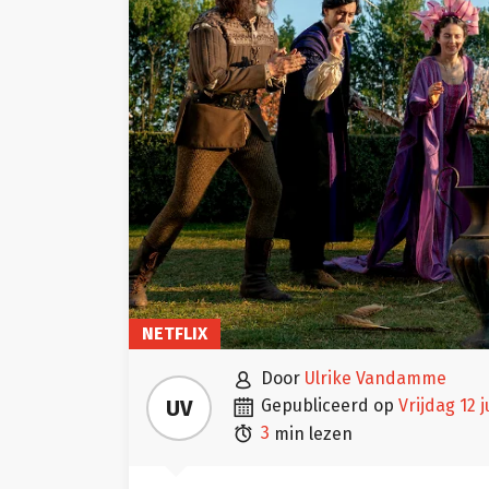
NETFLIX

door
Ulrike Vandamme

UV
gepubliceerd op
vrijdag 12 

3
min lezen