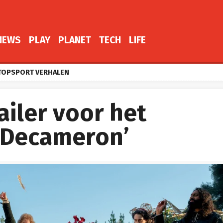
NEWS
PLAY
PLANET
TECH
LIFE
TOPSPORT VERHALEN
railer voor het
 Decameron’