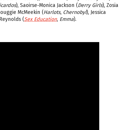
icardos
), Saoirse-Monica Jackson (
Derry Girls
), Zosia
Douggie McMeekin (
Harlots
,
Chernobyl
), Jessica
Reynolds (
Sex Education
,
Emma
).