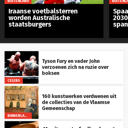
Iraanse voetbalsterren
Spaa
worden Australische
2030
staatsburgers
span
Tyson Fury en vader John
verzoenen zich na ruzie over
boksen
CELEBS
160 kunstwerken verdwenen uit
de collecties van de Vlaamse
Gemeenschap
BINNENLAND
Moeite met afvallen hangt