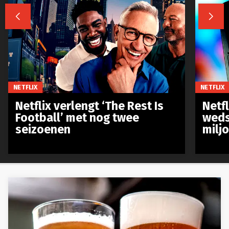


NETFLIX
NETFLIX
Netflix verlengt ‘The Rest Is
Netf
Football’ met nog twee
weds
seizoenen
milj