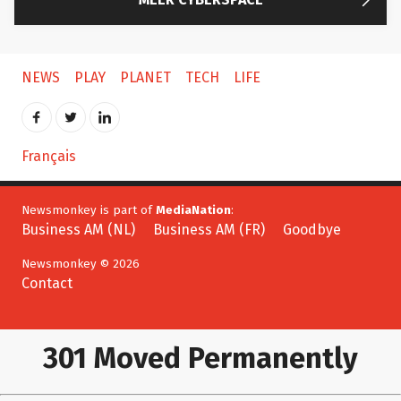
NEWS
PLAY
PLANET
TECH
LIFE
Français
Newsmonkey is part of
MediaNation
:
Business AM (NL)
Business AM (FR)
Goodbye
Newsmonkey © 2026
Contact
301 Moved Permanently