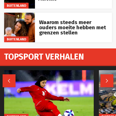
BUITENLAND
Waarom steeds meer
ouders moeite hebben met
grenzen stellen
BUITENLAND
TOPSPORT VERHALEN


BUITENLAND
BUITENL