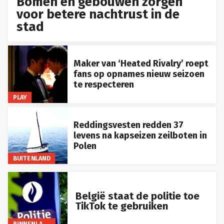
Bomen en gebouwen zorgen
voor betere nachtrust in de
stad
Maker van ‘Heated Rivalry’ roept
fans op opnames nieuw seizoen
te respecteren
PLAY
Reddingsvesten redden 37
levens na kapseizen zeilboten in
Polen
BUITENLAND
België staat de politie toe
TikTok te gebruiken
BINNENLAND