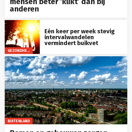
mensen beter ‘klikt’ dan bij
anderen
Eén keer per week stevig
intervalwandelen
vermindert buikvet
GEZONDHEID
BUITENLAND