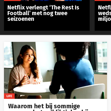
Netflix verlengt ‘The Rest Is
Netf
Football’ met nog twee
weds
seizoenen
milj
LIFE
Waarom het bij sommige