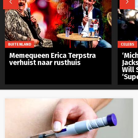


BUITENLAND
CELEBS
Memequeen Erica Terpstra
‘Mich
verhuist naar rusthuis
Jack
Will 
‘Sup