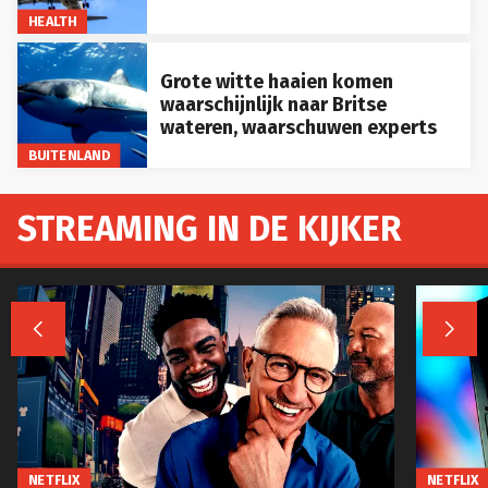
HEALTH
Grote witte haaien komen
waarschijnlijk naar Britse
wateren, waarschuwen experts
BUITENLAND
STREAMING IN DE KIJKER


NETFLIX
NETFLIX