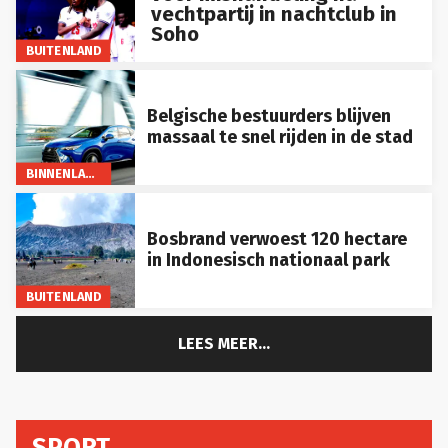
vechtpartij in nachtclub in
Soho
BUITENLAND
Belgische bestuurders blijven
massaal te snel rijden in de stad
BINNENLAND
Bosbrand verwoest 120 hectare
in Indonesisch nationaal park
BUITENLAND
LEES MEER...
SPORT