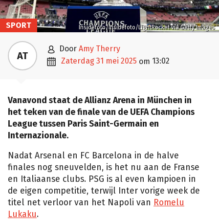
SPORT
Insidefoto/Insidefoto/LightRocket via Getty Images

door
Amy Therry
AT

zaterdag 31 mei 2025
13:02
om
Vanavond staat de Allianz Arena in München in
het teken van de finale van de UEFA Champions
League tussen Paris Saint-Germain en
Internazionale.
Nadat Arsenal en FC Barcelona in de halve
finales nog sneuvelden, is het nu aan de Franse
en Italiaanse clubs. PSG is al even kampioen in
de eigen competitie, terwijl Inter vorige week de
titel net verloor van het Napoli van
Romelu
Lukaku
.