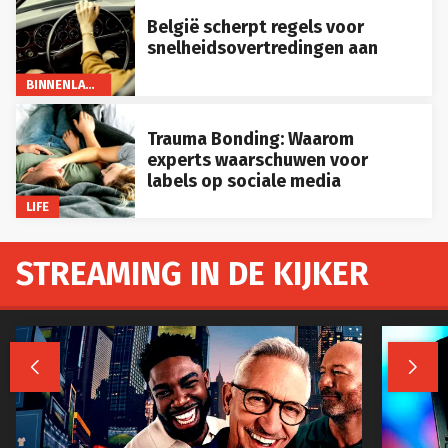
België scherpt regels voor
snelheidsovertredingen aan
BINNENLAND
Trauma Bonding: Waarom
experts waarschuwen voor
labels op sociale media
LIFE
STREAMING IN DE KIJKER

