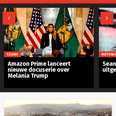


CELEBS
BUITENL
Amazon Prime lanceert
Sean 
nieuwe docuserie over
uitg
Melania Trump