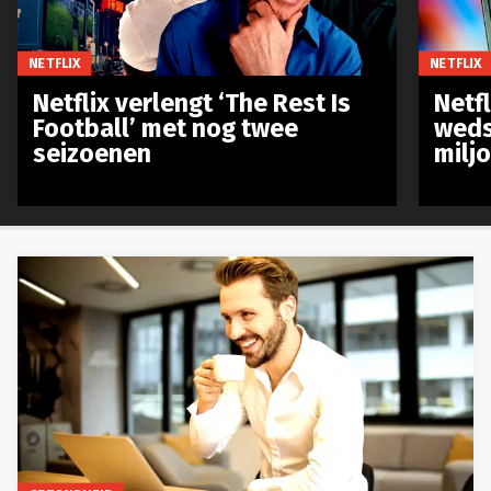
NETFLIX
NETFLIX
Netflix verlengt ‘The Rest Is
Netf
Football’ met nog twee
weds
seizoenen
milj