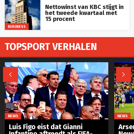
Nettowinst van KBC stijgt in
het tweede kwartaal met
15 procent
BUSINESS
TOPSPORT VERHALEN


NEWS
NEWS
Luis Figo eist dat Gianni
Arse
Infantino aftreedt als FIFA-
Newc