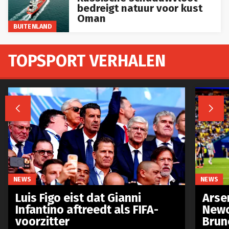
bedreigt natuur voor kust
Oman
BUITENLAND
TOPSPORT VERHALEN


NEWS
NEWS
Luis Figo eist dat Gianni
Arse
Infantino aftreedt als FIFA-
Newc
voorzitter
Brun