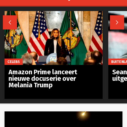


CELEBS
BUITENL
Amazon Prime lanceert
Sean 
nieuwe docuserie over
uitg
Melania Trump