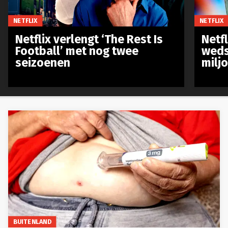
NETFLIX
NETFLIX
Netflix verlengt ‘The Rest Is
Netf
Football’ met nog twee
weds
seizoenen
milj
BUITENLAND