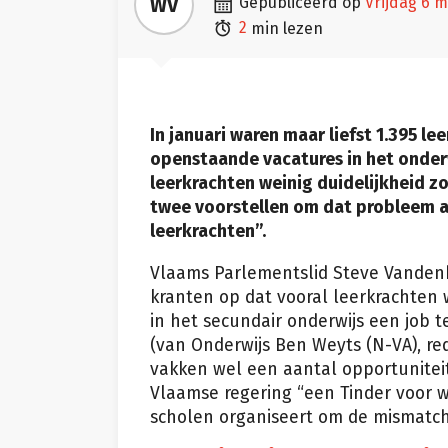

WV
gepubliceerd op
vrijdag 6 

2
min lezen
In januari waren maar liefst 1.395 
openstaande vacatures in het onderw
leerkrachten weinig duidelijkheid zo
twee voorstellen om dat probleem a
leerkrachten”.
Vlaams Parlementslid Steve Vandenbe
kranten op dat vooral leerkrachten 
in het secundair onderwijs een job 
(van Onderwijs Ben Weyts (N-VA), red
vakken wel een aantal opportuniteit
Vlaamse regering “een Tinder voor 
scholen organiseert om de mismatch