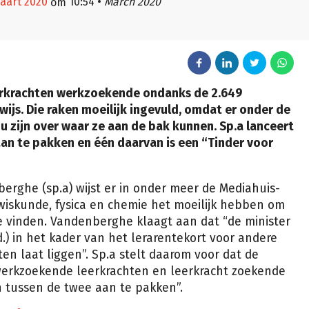
maart 2020
10:54
•
March 2020
om
leerkrachten werkzoekende ondanks de 2.649
ijs. Die raken moeilijk ingevuld, omdat er onder de
u zijn over waar ze aan de bak kunnen. Sp.a lanceert
an te pakken en één daarvan is een “Tinder voor
rghe (sp.a) wijst er in onder meer de Mediahuis-
wiskunde, fysica en chemie het moeilijk hebben om
te vinden. Vandenberghe klaagt aan dat “de minister
.) in het kader van het lerarentekort voor andere
en laat liggen”. Sp.a stelt daarom voor dat de
werkzoekende leerkrachten en leerkracht zoekende
 tussen de twee aan te pakken”.