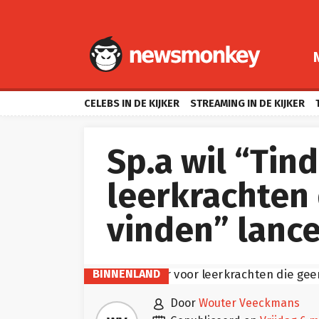
CELEBS IN DE KIJKER
STREAMING IN DE KIJKER
Sp.a wil “Tin
leerkrachten 
vinden” lanc
BINNENLAND

door
Wouter Veeckmans