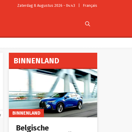
Zaterdag 8 Augustus 2026 - 04:43
|
Français

BINNENLAND
BINNENLAND
y
Belgische