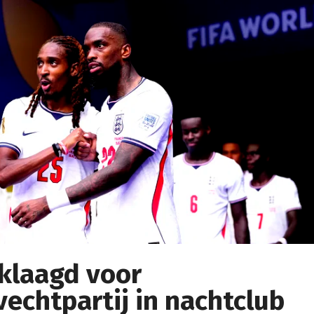
klaagd voor
echtpartij in nachtclub