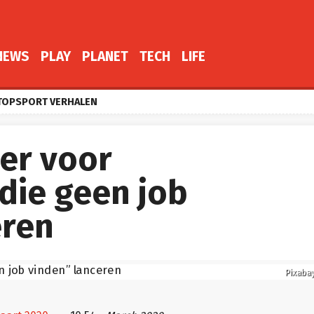
NEWS
PLAY
PLANET
TECH
LIFE
TOPSPORT VERHALEN
der voor
die geen job
eren
Pixaba