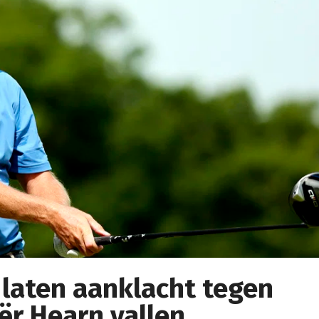
 laten aanklacht tegen
ër Hearn vallen