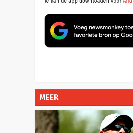
Je kan de app downloaden voor
And
MEER