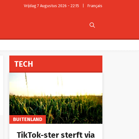
Vrijdag 7 Augustus 2026 - 22:15
|
Français

TECH
BUITENLAND
TikTok-ster sterft via