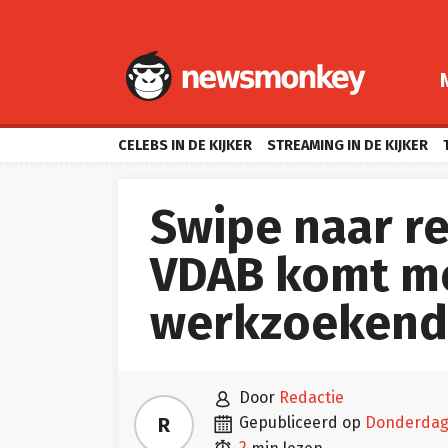
CELEBS IN DE KIJKER
STREAMING IN DE KIJKER
Swipe naar re
VDAB komt me
werkzoekend

door
Redactie

R
gepubliceerd op
donderdag
2