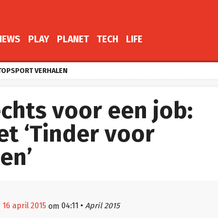
NEWS
PLAY
PLANET
TECH
LIFE
TOPSPORT VERHALEN
chts voor een job:
t ‘Tinder voor
en’
 16 april 2015
04:11
•
April 2015
om