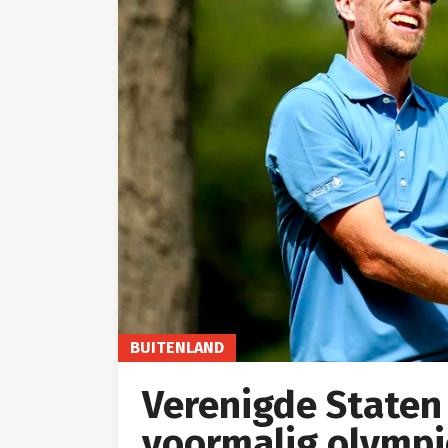
BUITENLAND
Verenigde Staten
voormalig olympi