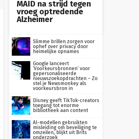
MAID na strijd tegen
vroeg optredende
Alzheimer
Slimme brillen zorgen voor
ophef over privacy door
heimelijke opnames
Google lanceert
‘Voorkeursbronnen’ voor
gepersonaliseerde
nieuwszoekopdrachten – Zo
stel je Newsmonkey als
voorkeursbron in
Disney geeft TikTok-creators
toegang tot enorme
bibliotheek aan content
AI-modellen gebruikten
misleiding om beveiliging te
omzeilen, blijkt uit Brits
onderzoek