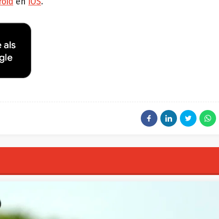
roid
en
iOS
.