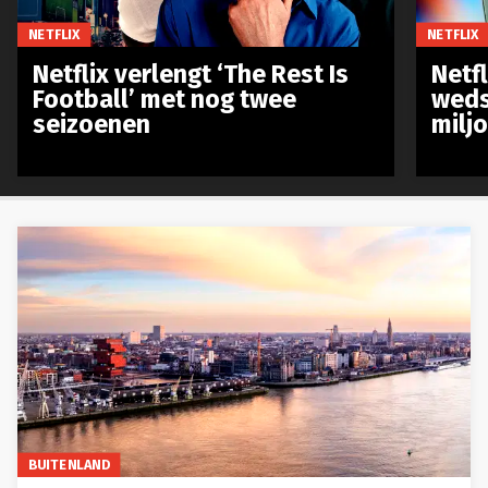
NETFLIX
NETFLIX
Netflix verlengt ‘The Rest Is
Netf
Football’ met nog twee
weds
seizoenen
milj
BUITENLAND