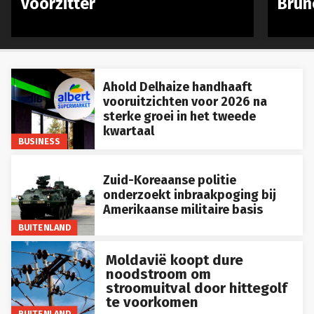
voorzitter
Brun
Ahold Delhaize handhaaft
vooruitzichten voor 2026 na
sterke groei in het tweede
kwartaal
BUSINESS
Zuid-Koreaanse politie
onderzoekt inbraakpoging bij
Amerikaanse militaire basis
BUITENLAND
Moldavië koopt dure
noodstroom om
stroomuitval door hittegolf
te voorkomen
BUITENLAND