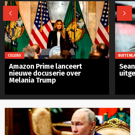


CELEBS
BUITENL
Amazon Prime lanceert
Sean 
nieuwe docuserie over
uitg
Melania Trump