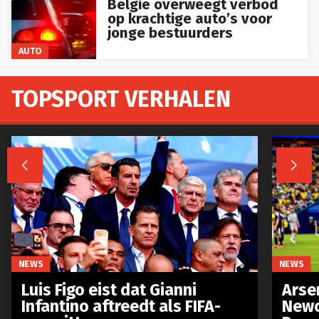
België overweegt verbod
op krachtige auto’s voor
jonge bestuurders
AUTO
TOPSPORT VERHALEN


NEWS
NEWS
Luis Figo eist dat Gianni
Arse
Infantino aftreedt als FIFA-
Newc