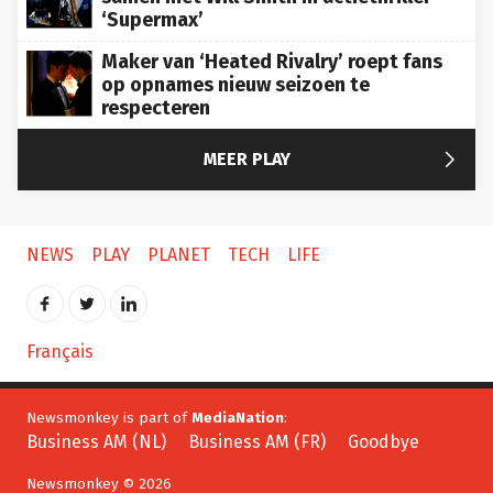
‘Supermax’
Maker van ‘Heated Rivalry’ roept fans
op opnames nieuw seizoen te
respecteren

MEER PLAY
NEWS
PLAY
PLANET
TECH
LIFE
Français
Newsmonkey is part of
MediaNation
:
Business AM (NL)
Business AM (FR)
Goodbye
Newsmonkey © 2026