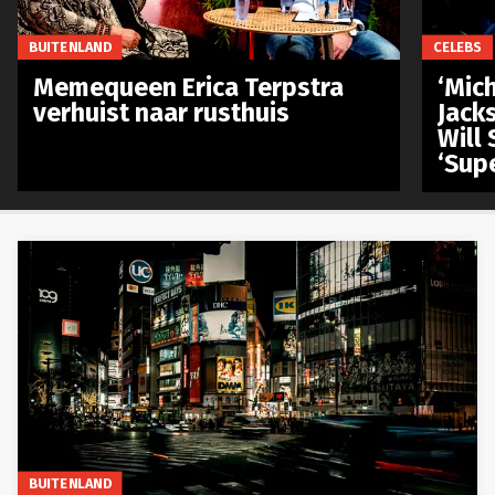
BUITENLAND
CELEBS
Memequeen Erica Terpstra
‘Mich
verhuist naar rusthuis
Jack
Will 
‘Sup
BUITENLAND