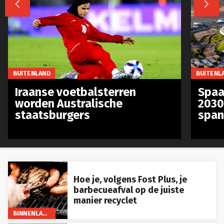


BUITENLAND
BUITENL
Iraanse voetbalsterren
Spaa
worden Australische
2030
staatsburgers
span
Hoe je, volgens Fost Plus, je
barbecueafval op de juiste
manier recyclet
BINNENLAND