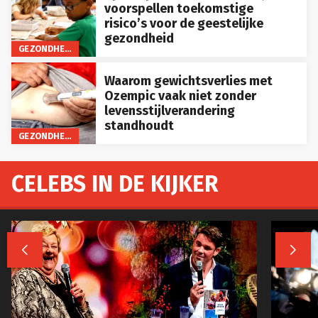
voorspellen toekomstige
risico’s voor de geestelijke
gezondheid
GEZONDHEID
Waarom gewichtsverlies met
Ozempic vaak niet zonder
levensstijlverandering
standhoudt
GEZONDHEID
CELEBS IN DE KIJKER

