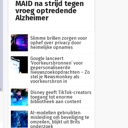
MAID na strijd tegen
vroeg optredende
Alzheimer
Slimme brillen zorgen voor
ophef over privacy door
heimelijke opnames
Google lanceert
‘Voorkeursbronnen’ voor
gepersonaliseerde
nieuwszoekopdrachten – Zo
stel je Newsmonkey als
voorkeursbron in
s
Disney geeft TikTok-creators
toegang tot enorme
bibliotheek aan content
AI-modellen gebruikten
misleiding om beveiliging te
omzeilen, blijkt uit Brits
onderzoek