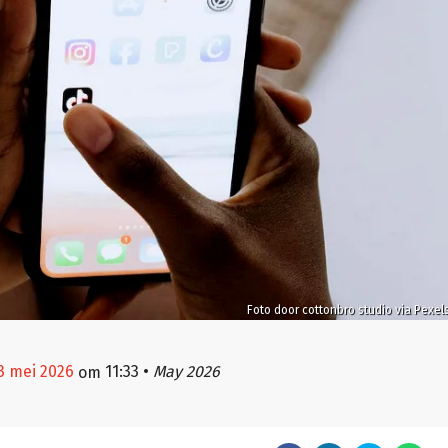
Foto door cottonbro studio via Pexel
3 mei 2026
11:33
•
May 2026
om