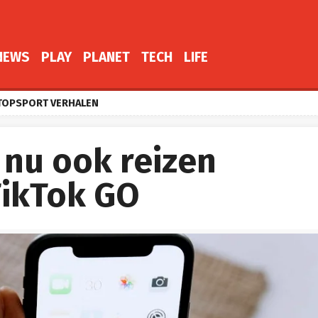
NEWS
PLAY
PLANET
TECH
LIFE
TOPSPORT VERHALEN
e nu ook reizen
ikTok GO