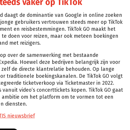
teeds vaker op TikTok
ld daagt de dominantie van Google in online zoeken
 jonge gebruikers vertrouwen steeds meer op TikTok
inment en reisbestemmingen. TikTok GO maakt het
op te doen voor reizen, maar ook meteen boekingen
and met reizigers.
n op over de samenwerking met bestaande
Expedia. Hoewel deze bedrijven belangrijk zijn voor
 zelf de directe klantrelatie behouden. Op lange
r traditionele boekingskanalen. De TikTok GO volgt
greerde ticketverkoop via Ticketmaster in 2022.
 vanuit video’s concerttickets kopen. TikTok GO gaat
e ambitie om het platform om te vormen tot een
n diensten.
TIS nieuwsbrief