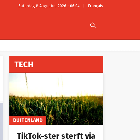
Zaterdag 8 Augustus 2026 - 06:04
|
Français

TECH
BUITENLAND
TikTok-ster sterft via