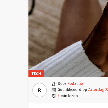
TECH

door
Redactie

R
gepubliceerd op
zaterdag 2

3
min lezen