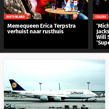
BUITENLAND
CELEBS
Memequeen Erica Terpstra
‘Mich
verhuist naar rusthuis
Jack
Will 
‘Sup