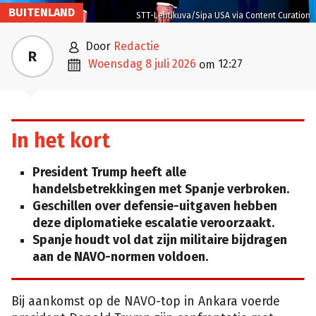
BUITENLAND
STT-Lehtikuva/Sipa USA via Content Curation

door
Redactie
R

woensdag 8 juli 2026
12:27
om
In het kort
President Trump heeft alle
handelsbetrekkingen met Spanje verbroken.
Geschillen over defensie-uitgaven hebben
deze diplomatieke escalatie veroorzaakt.
Spanje houdt vol dat zijn militaire bijdragen
aan de NAVO-normen voldoen.
Bij aankomst op de NAVO-top in Ankara voerde