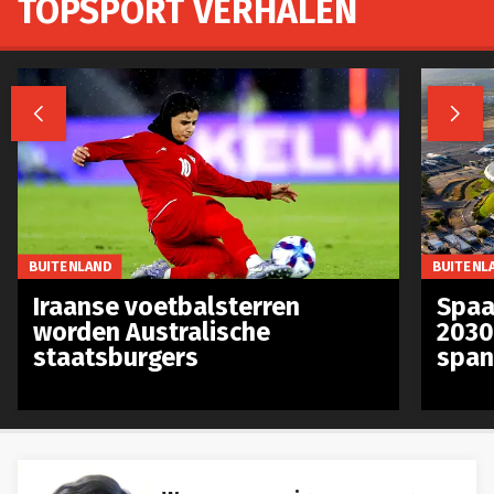
TOPSPORT VERHALEN


BUITENLAND
BUITENL
Iraanse voetbalsterren
Spaa
worden Australische
2030
staatsburgers
span
Waarom sommige mensen geen