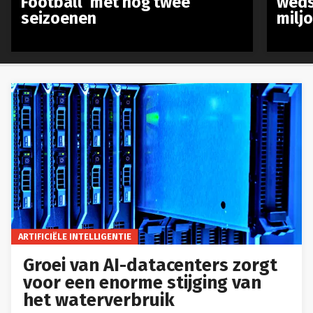
Football’ met nog twee
weds
seizoenen
milj
ARTIFICIËLE INTELLIGENTIE
Groei van AI-datacenters zorgt
voor een enorme stijging van
het waterverbruik