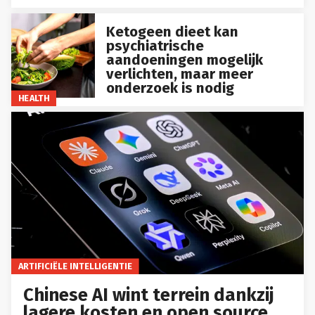
Ketogeen dieet kan
psychiatrische
aandoeningen mogelijk
verlichten, maar meer
onderzoek is nodig
HEALTH
ARTIFICIËLE INTELLIGENTIE
Chinese AI wint terrein dankzij
lagere kosten en open source