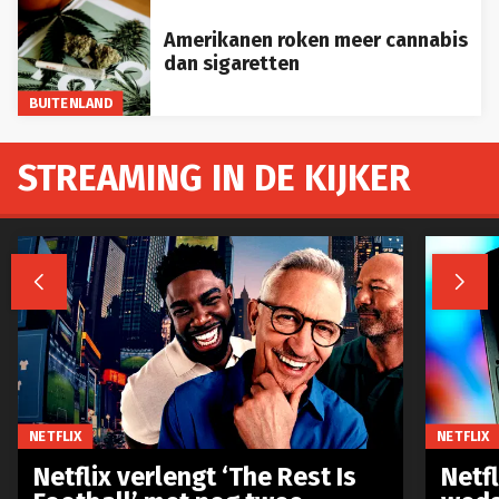
Amerikanen roken meer cannabis
dan sigaretten
BUITENLAND
STREAMING IN DE KIJKER


NETFLIX
NETFLIX
Netflix verlengt ‘The Rest Is
Netf