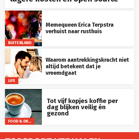
Memequeen Erica Terpstra
verhuist naar rusthuis
BUITENLAND
Waarom aantrekkingskracht niet
altijd betekent dat je
vreemdgaat
LIFE
Tot vijf kopjes koffie per
dag blijken veilig én
gezond
FOOD & DRINKS