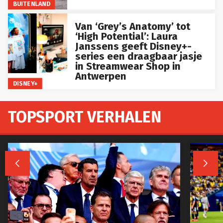
BUITENLAND
Van ‘Grey’s Anatomy’ tot
‘High Potential’: Laura
Janssens geeft Disney+-
series een draagbaar jasje
in Streamwear Shop in
Antwerpen
DISNEY+
TOPSPORT VERHALEN

