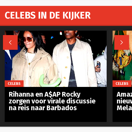
CELEBS IN DE KIJKER


CELEBS
CELEBS
Rihanna en A$AP Rocky
Amaz
zorgen voor virale discussie
nieu
na reis naar Barbados
Mela