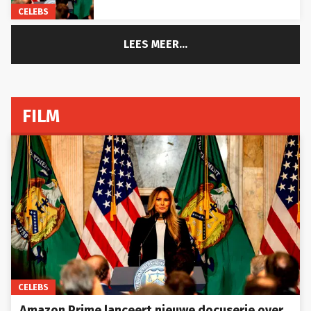
CELEBS
LEES MEER...
FILM
CELEBS
Amazon Prime lanceert nieuwe docuserie over