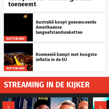
toeneemt
Australië koopt geavanceerde
Amerikaanse
langeafstandsraketten
BUITENLAND
Roemenië kampt met hoogste
inflatie in de EU
BUITENLAND
STREAMING IN DE KIJKER

