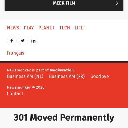

MEER FILM
NEWS
PLAY
PLANET
TECH
LIFE
Français
Newsmonkey is part of
MediaNation
:
Business AM (NL)
Business AM (FR)
Goodbye
Newsmonkey © 2026
Contact
301 Moved Permanently