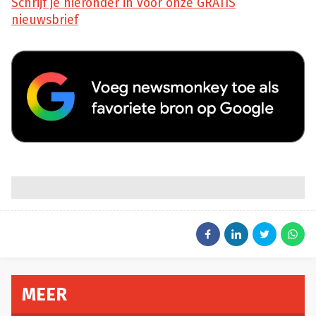
Schrijf je hieronder in voor onze GRATIS
nieuwsbrief
MEER