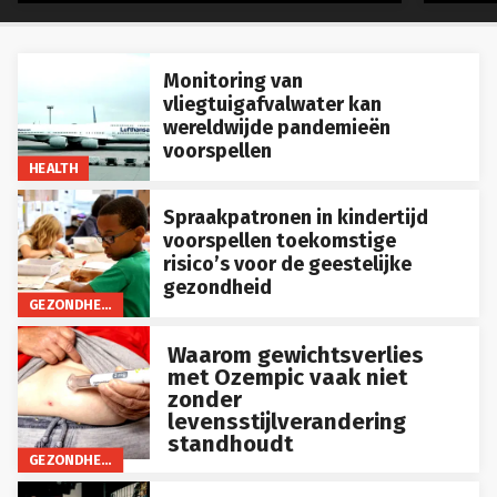
Monitoring van
vliegtuigafvalwater kan
wereldwijde pandemieën
voorspellen
HEALTH
Spraakpatronen in kindertijd
voorspellen toekomstige
risico’s voor de geestelijke
gezondheid
GEZONDHEID
Waarom gewichtsverlies
met Ozempic vaak niet
zonder
levensstijlverandering
standhoudt
GEZONDHEID