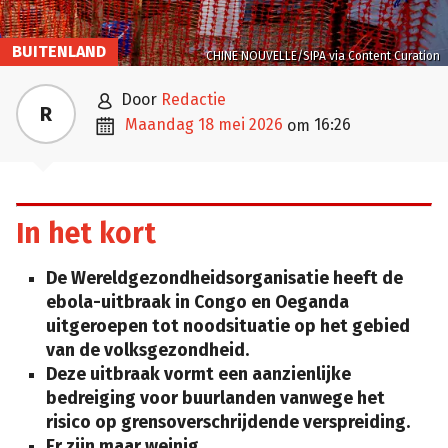
BUITENLAND
CHINE NOUVELLE/SIPA via Content Curation

door
Redactie
R

maandag 18 mei 2026
16:26
om
In het kort
De Wereldgezondheidsorganisatie heeft de
ebola-uitbraak in Congo en Oeganda
uitgeroepen tot noodsituatie op het gebied
van de volksgezondheid.
Deze uitbraak vormt een aanzienlijke
bedreiging voor buurlanden vanwege het
risico op grensoverschrijdende verspreiding.
Er zijn maar weinig