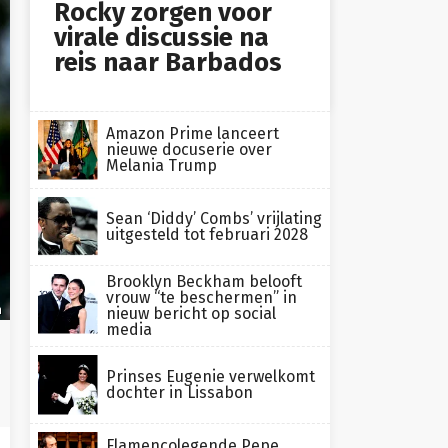
Rocky zorgen voor
virale discussie na
reis naar Barbados
Amazon Prime lanceert
nieuwe docuserie over
Melania Trump
Sean ‘Diddy’ Combs’ vrijlating
uitgesteld tot februari 2028
Brooklyn Beckham belooft
vrouw “te beschermen” in
n
nieuw bericht op social
media
Prinses Eugenie verwelkomt
dochter in Lissabon
Flamencolegende Pepe