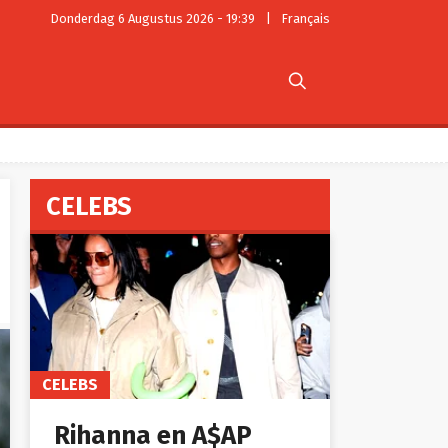
Donderdag 6 Augustus 2026 - 19:39
|
Français

CELEBS
CELEBS
Rihanna en A$AP