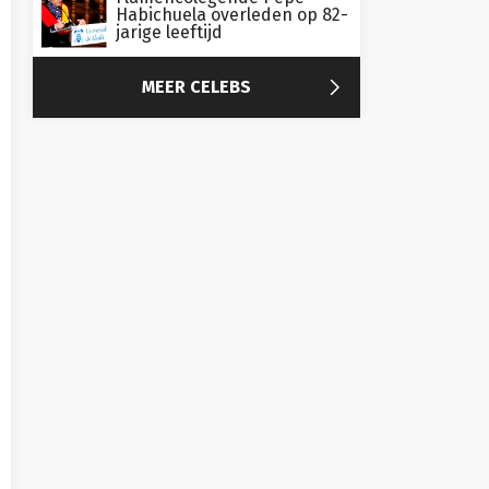
Habichuela overleden op 82-
jarige leeftijd

MEER CELEBS