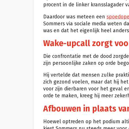
procent in de linker kransslagader v
Daardoor was meteen een
spoedope
Sommers via sociale media weten dat
was en dat het eigenlijk heel ander
Wake-upcall zorgt voor
Die confrontatie met de dood zorgde 
zijn persoonlijke zaken op orde beg
Hij vertelde dat mensen zulke prakt
zich gezond voelen, maar dat hij he
voor zijn dierbaren voor het geval 
orde te maken, kreeg hij meer zekerh
Afbouwen in plaats va
Hoewel optreden op het podium altijd
kiest Sommers nu steeds meer voor 