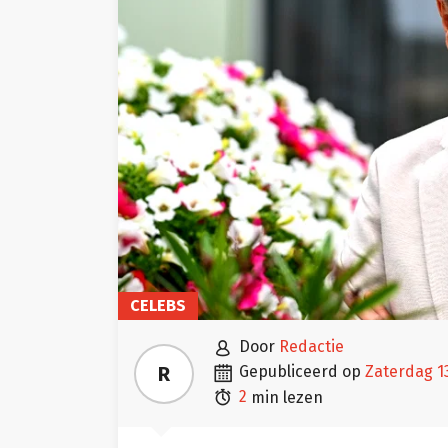
CELEBS

door
Redactie

R
gepubliceerd op
zaterdag 1

2
min lezen