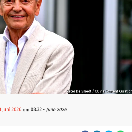
Peter De Smedt / CC via Content Curatio
3 juni 2026
08:32
•
June 2026
om