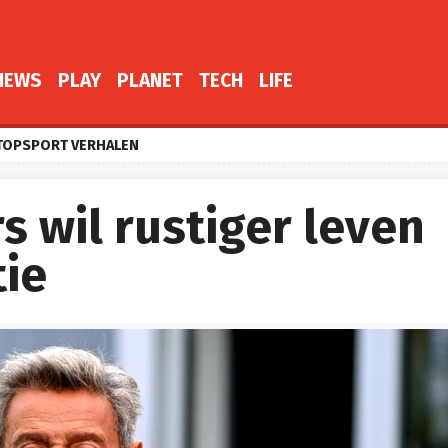
NEWS
PLAY
PLANET
TECH
LIFE
TOPSPORT VERHALEN
 wil rustiger leven
tie