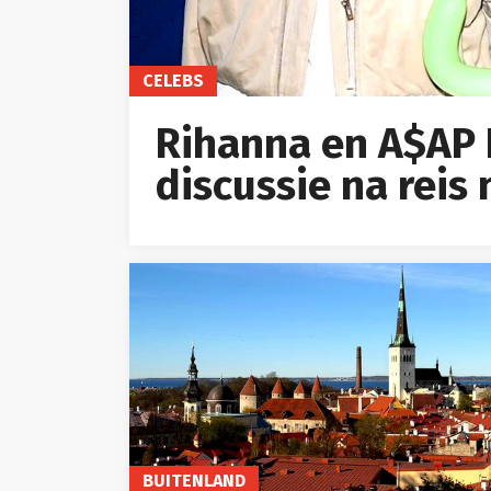
CELEBS
Rihanna en A$AP 
discussie na reis
BUITENLAND