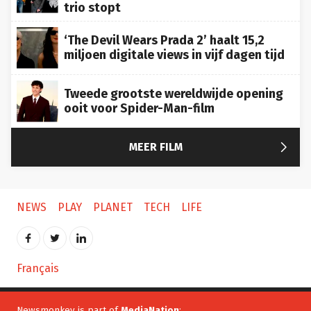
trio stopt
‘The Devil Wears Prada 2’ haalt 15,2
miljoen digitale views in vijf dagen tijd
Tweede grootste wereldwijde opening
ooit voor Spider-Man-film

MEER FILM
NEWS
PLAY
PLANET
TECH
LIFE
Français
Newsmonkey is part of
MediaNation
: