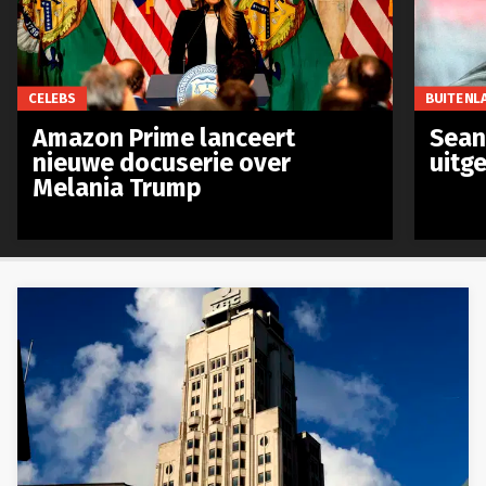
CELEBS
BUITENL
Amazon Prime lanceert
Sean 
nieuwe docuserie over
uitg
Melania Trump