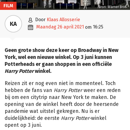
FILM
Bron: Warner Bros.

door
Klaas Allosserie
KA

maandag 26 april 2021
16:25
om
Geen grote show deze keer op Broadway in New
York, wel een nieuwe winkel. Op 3 juni kunnen
Potterheads er gaan shoppen in een officiële
Harry Potter
winkel.
Reizen zit er nog even niet in momenteel. Toch
hebben de fans van
Harry Potter
weer een reden
bij om een citytrip naar New York te maken. De
opening van de winkel heeft door de heersende
pandemie wat uitstel gekregen. Nu is er
duidelijkheid: de eerste
Harry Potter-
winkel
opent op 3 juni.