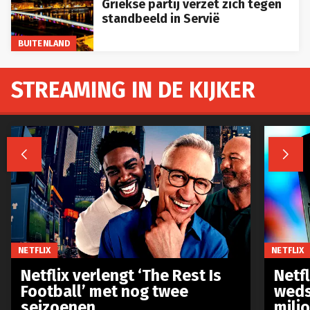
Griekse partij verzet zich tegen
standbeeld in Servië
BUITENLAND
STREAMING IN DE KIJKER


NETFLIX
NETFLIX
Netflix verlengt ‘The Rest Is
Netf
Football’ met nog twee
weds
seizoenen
milj