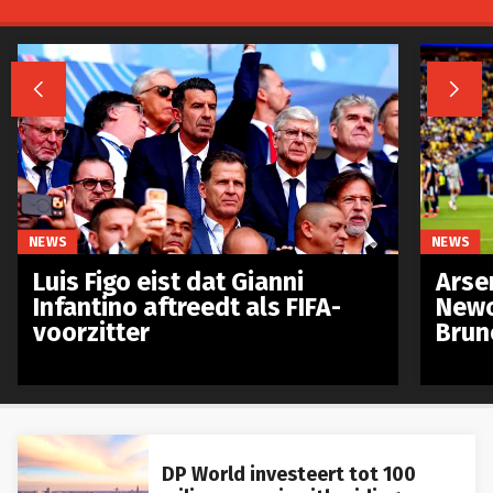


NEWS
NEWS
Luis Figo eist dat Gianni
Arse
Infantino aftreedt als FIFA-
Newc
voorzitter
Brun
DP World investeert tot 100
miljoen euro in uitbreiding van