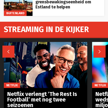
grensbewakingseenheid om
Estland te helpen
BUITENLAND
STREAMING IN DE KIJKER


NETFLIX
NETFLIX
Netflix verlengt ‘The Rest Is
Netf
Football’ met nog twee
weds
seizoenen
milj