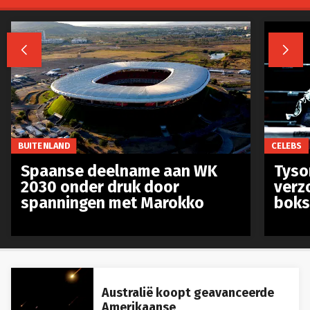


BUITENLAND
CELEBS
Spaanse deelname aan WK
Tyso
2030 onder druk door
verz
spanningen met Marokko
boks
Australië koopt geavanceerde
Amerikaanse