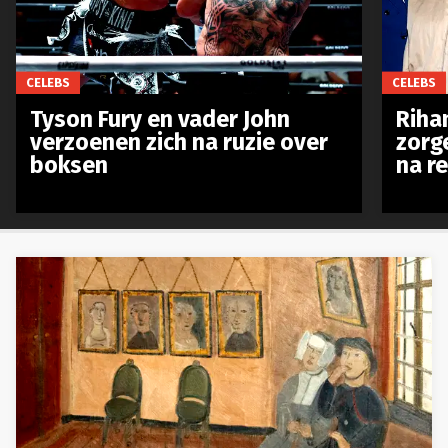
CELEBS
CELEBS
Tyson Fury en vader John
Riha
verzoenen zich na ruzie over
zorg
boksen
na r