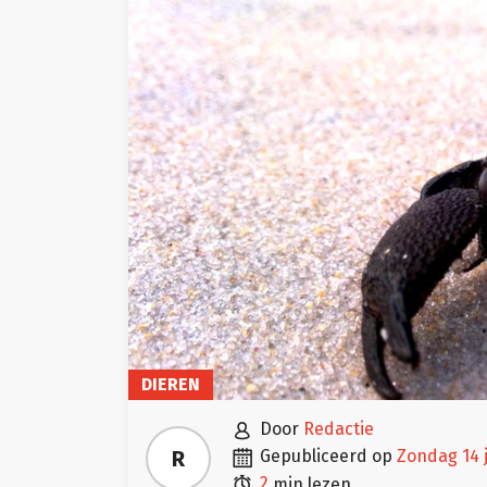
DIEREN

door
Redactie

R
gepubliceerd op
zondag 14 

2
min lezen