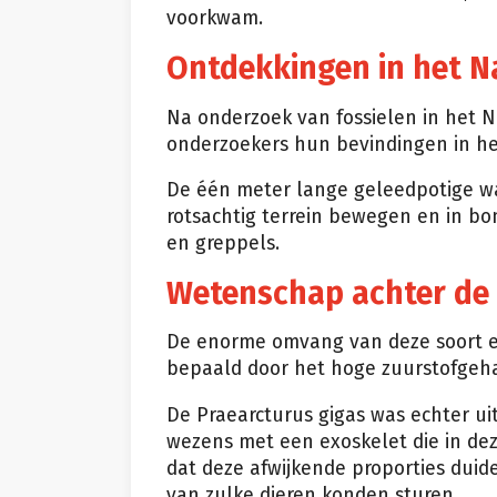
voorkwam.
Ontdekkingen in het N
Na onderzoek van fossielen in het 
onderzoekers hun bevindingen in het
De één meter lange geleedpotige was 
rotsachtig terrein bewegen en in bo
en greppels.
Wetenschap achter de
De enorme omvang van deze soort en
bepaald door het hoge zuurstofgehalt
De Praearcturus gigas was echter uitz
wezens met een exoskelet die in dez
dat deze afwijkende proporties duid
van zulke dieren konden sturen.