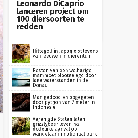
Leonardo DiCaprio
lanceren project om
100 diersoorten te
redden
Hittegolf in Japan eist levens
van leeuwen in dierentuin
Resten van een wolharige
mammoet blootgelegd door
lage waterstanden in de
Donau
Man gedood en opgegeten
door python van 7 meter in
Indonesië
s
Verenigde Staten laten
grizzlybeer leven na
dodelijke aanval op
wandelaar in nationaal park