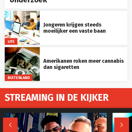
Jongeren krijgen steeds
moeilijker een vaste baan
LIFE
Amerikanen roken meer cannabis
dan sigaretten
BUITENLAND
STREAMING IN DE KIJKER

