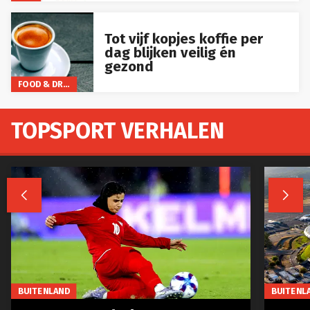
Tot vijf kopjes koffie per
dag blijken veilig én
gezond
FOOD & DRINKS
TOPSPORT VERHALEN


BUITENLAND
BUITENL