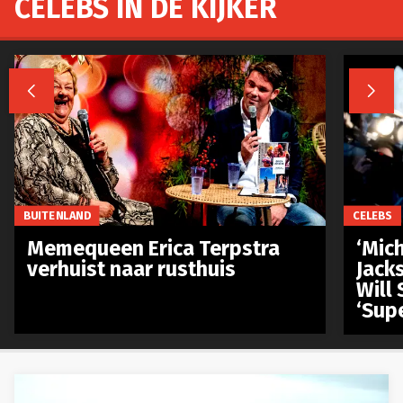
CELEBS IN DE KIJKER


BUITENLAND
CELEBS
Memequeen Erica Terpstra
‘Mich
verhuist naar rusthuis
Jack
Will 
‘Sup