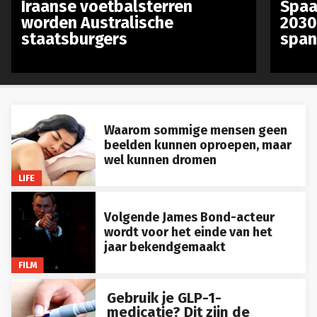
Iraanse voetbalsterren
Spaa
worden Australische
2030
staatsburgers
span
Waarom sommige mensen geen
beelden kunnen oproepen, maar
wel kunnen dromen
LIFE
Volgende James Bond-acteur
wordt voor het einde van het
jaar bekendgemaakt
FILM
Gebruik je GLP-1-
medicatie? Dit zijn de