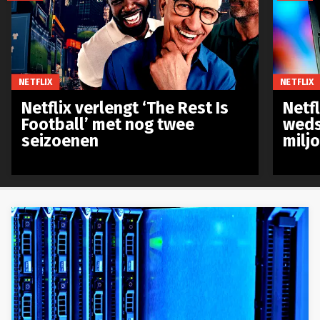
NETFLIX
NETFLIX
Netflix verlengt ‘The Rest Is
Netf
Football’ met nog twee
weds
seizoenen
milj