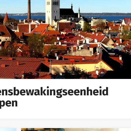
rensbewakingseenheid
lpen