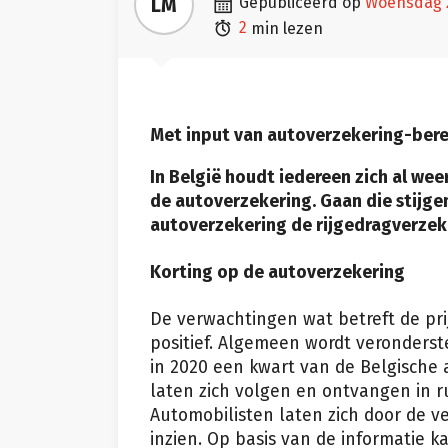

LM
gepubliceerd op
woensdag 

2
min lezen
Met input van autoverzekering-ber
In België houdt iedereen zich al we
de autoverzekering. Gaan die stijgen
autoverzekering de rijgedragverze
Korting op de autoverzekering
De verwachtingen wat betreft de pri
positief. Algemeen wordt veronderst
in 2020 een kwart van de Belgische au
laten zich volgen en ontvangen in r
Automobilisten laten zich door de v
inzien. Op basis van de informatie 