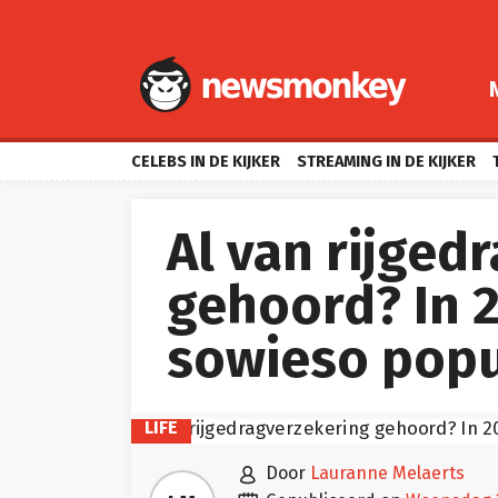
CELEBS IN DE KIJKER
STREAMING IN DE KIJKER
Al van rijged
gehoord? In 
sowieso popu
LIFE

door
Lauranne Melaerts