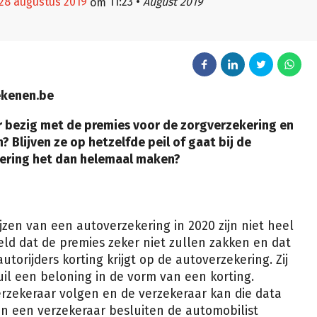
28 augustus 2019
11:23
•
August 2019
om
ekenen.be
er bezig met de premies voor de zorgverzekering en
? Blijven ze op hetzelfde peil of gaat bij de
kering het dan helemaal maken?
jzen van een autoverzekering in 2020 zijn niet heel
eld dat de premies zeker niet zullen zakken en dat
torijders korting krijgt op de autoverzekering. Zij
uil een beloning in de vorm van een korting.
erzekeraar volgen en de verzekeraar kan die data
kan een verzekeraar besluiten de automobilist