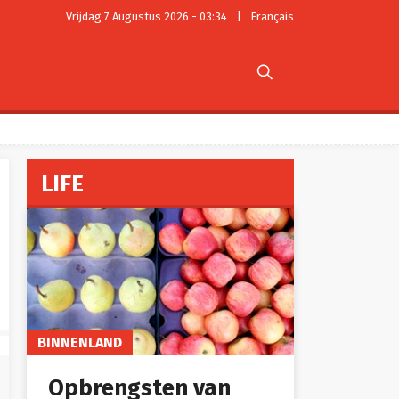
Vrijdag 7 Augustus 2026 - 03:34
|
Français

LIFE
BINNENLAND
Opbrengsten van