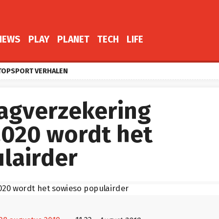
NEWS
PLAY
PLANET
TECH
LIFE
TOPSPORT VERHALEN
ragverzekering
2020 wordt het
lairder