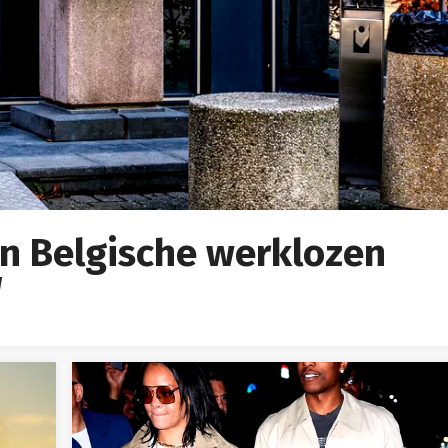
an Belgische werklozen
W