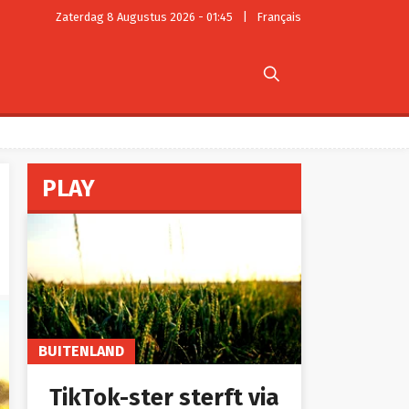
Zaterdag 8 Augustus 2026 - 01:45
|
Français

PLAY
BUITENLAND
TikTok-ster sterft via