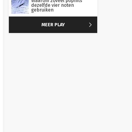
Waarom zoveel pophits
dezelfde vier noten
gebruiken

MEER PLAY