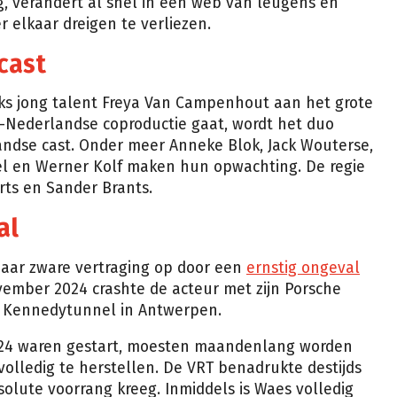
g, verandert al snel in een web van leugens en
elkaar dreigen te verliezen.
cast
ks jong talent Freya Van Campenhout aan het grote
-Nederlandse coproductie gaat, wordt het duo
andse cast. Onder meer Anneke Blok, Jack Wouterse,
el en Werner Kolf maken hun opwachting. De regie
rts en Sander Brants.
al
 jaar zware vertraging op door een
ernstig ongeval
vember 2024 crashte de acteur met zijn Porsche
 Kennedytunnel in Antwerpen.
024 waren gestart, moesten maandenlang worden
volledig te herstellen. De VRT benadrukte destijds
olute voorrang kreeg. Inmiddels is Waes volledig