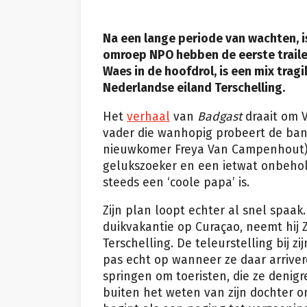
Na een lange periode van wachten, is
omroep NPO hebben de eerste traile
Waes in de hoofdrol, is een mix tra
Nederlandse eiland Terschelling.
Het
verhaal
van
Badgast
draait om 
vader die wanhopig probeert de band
nieuwkomer Freya Van Campenhout) 
gelukszoeker en een ietwat onbeholp
steeds een ‘coole papa’ is.
Zijn plan loopt echter al snel spaa
duikvakantie op Curaçao, neemt hi
Terschelling. De teleurstelling bij z
pas echt op wanneer ze daar arriver
springen om toeristen, die ze denig
buiten het weten van zijn dochter om,