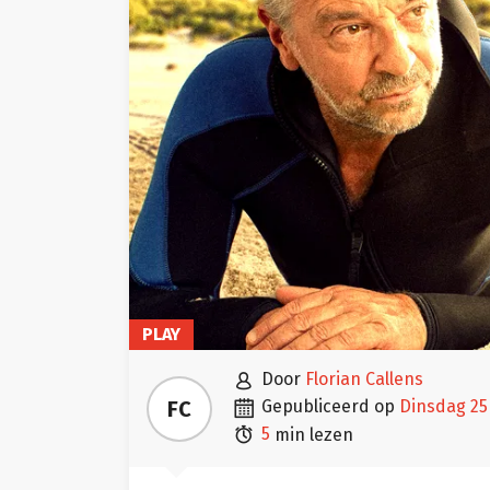
PLAY

door
Florian Callens

FC
gepubliceerd op
dinsdag 2

5
min lezen