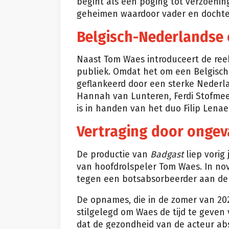
begint als een poging tot verzoenin
geheimen waardoor vader en dochter 
Belgisch-Nederlandse 
Naast Tom Waes introduceert de ree
publiek. Omdat het om een Belgisch
geflankeerd door een sterke Nederl
Hannah van Lunteren, Ferdi Stofme
is in handen van het duo Filip Lenae
Vertraging door ongev
De productie van
Badgast
liep vorig
van hoofdrolspeler Tom Waes. In no
tegen een botsabsorbeerder aan de
De opnames, die in de zomer van 2
stilgelegd om Waes de tijd te geven 
dat de gezondheid van de acteur abs