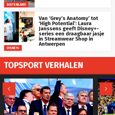
BUITENLAND
Van ‘Grey’s Anatomy’ tot
‘High Potential’: Laura
Janssens geeft Disney+-
series een draagbaar jasje
in Streamwear Shop in
Antwerpen
DISNEY+
TOPSPORT VERHALEN

