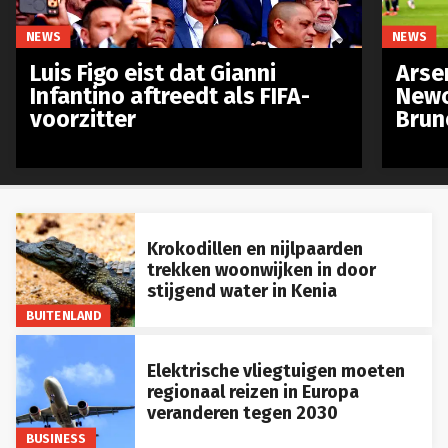
NEWS
NEWS
Luis Figo eist dat Gianni
Arse
Infantino aftreedt als FIFA-
Newc
voorzitter
Brun
Krokodillen en nijlpaarden
trekken woonwijken in door
stijgend water in Kenia
BUITENLAND
Elektrische vliegtuigen moeten
regionaal reizen in Europa
veranderen tegen 2030
BUSINESS