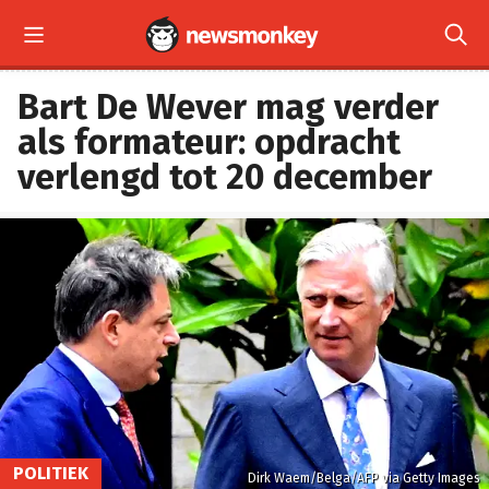


Bart De Wever mag verder
als formateur: opdracht
verlengd tot 20 december
POLITIEK
Dirk Waem/Belga/AFP via Getty Images