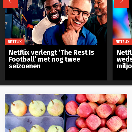


NETFLIX
NETFLIX
Netflix verlengt ‘The Rest Is
Netf
Football’ met nog twee
weds
seizoenen
milj