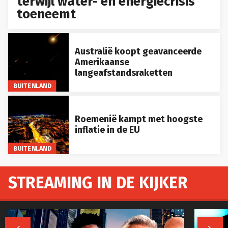
terwijl water- en energiecrisis
toeneemt
Australië koopt geavanceerde
Amerikaanse
langeafstandsraketten
BUITENLAND
Roemenië kampt met hoogste
inflatie in de EU
BUITENLAND
STREAMING IN DE KIJKER