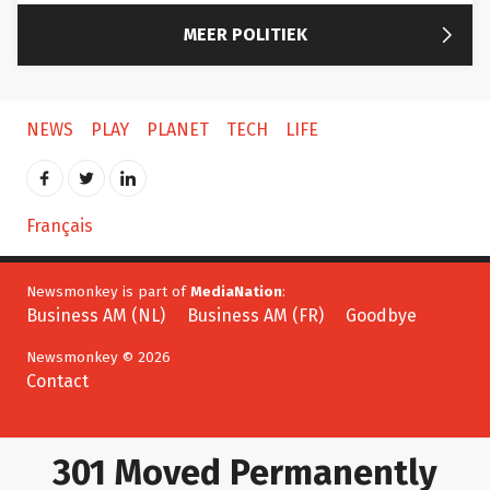

MEER POLITIEK
NEWS
PLAY
PLANET
TECH
LIFE
Français
Newsmonkey is part of
MediaNation
:
Business AM (NL)
Business AM (FR)
Goodbye
Newsmonkey © 2026
Contact
301 Moved Permanently