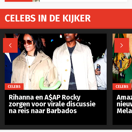
CELEBS IN DE KIJKER


CELEBS
CELEBS
Rihanna en A$AP Rocky
Amaz
zorgen voor virale discussie
nieu
na reis naar Barbados
Mela